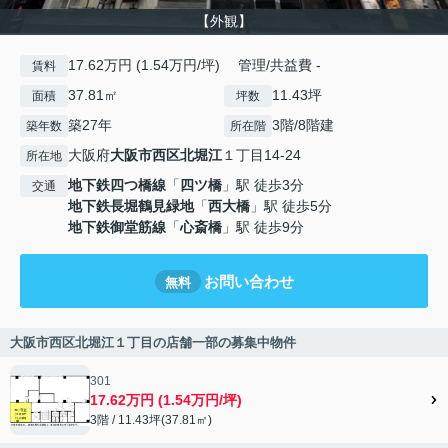
【外観】
17.62万円 (1.54万円/坪) 管理/共益費 -
賃料
37.81㎡
11.43坪
面積
坪数
築27年
3階/8階建
築年数
所在階
大阪府
大阪市西区
北堀江
１丁目14-24
所在地
地下鉄四つ橋線
「
四ツ橋
」駅 徒歩3分
交通
地下鉄長堀鶴見緑地
「
西大橋
」駅 徒歩5分
地下鉄御堂筋線
「
心斎橋
」駅 徒歩9分
お問い合わせ
無料
大阪市西区北堀江１丁目の店舗一部の募集中物件
301
17.62万円 (1.54万円/坪)
3階 / 11.43坪(37.81㎡)