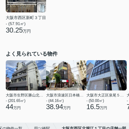
大阪市西区新町３丁目
- (57.91㎡)
30.25
万円
よく見られている物件
大阪市生野区勝山北１丁目
大阪市浪速区日本橋３丁目
大阪市大正区泉尾５丁目
- (201.65㎡)
- (44.16㎡)
- (50.00㎡)
-
44
38.94
16.5
万円
万円
万円
区の物件一覧
四ツ橋駅
大阪市西区北堀江１丁目の店舗一部