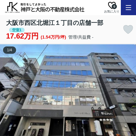
0
お気に入り
大阪市西区北堀江１丁目の店舗一部
空室1
17.62万円
(1.54万円/坪)
管理/共益費 -
1
/
4