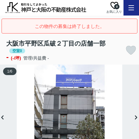
0
お気に入り
この物件の募集は終了しました。
大阪市平野区瓜破２丁目の店舗一部
空室0
-
(-/坪)
管理/共益費 -
1
/
6