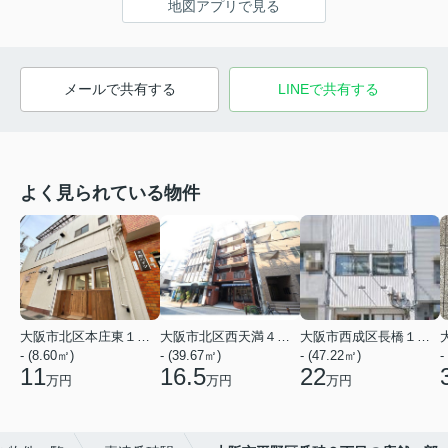
地図アプリで見る
メールで共有する
LINEで共有する
よく見られている物件
大阪市北区本庄東１丁目
大阪市北区西天満４丁目
大阪市西成区長橋１丁目
- (8.60㎡)
- (39.67㎡)
- (47.22㎡)
-
11
16.5
22
万円
万円
万円