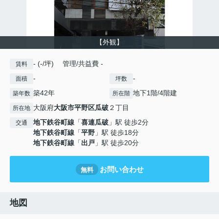
【外観】
- (-/坪) 管理/共益費 -
賃料
-
-
面積
坪数
築42年
地下1階/4階建
築年数
所在階
大阪府
大阪市平野区
瓜破
２丁目
所在地
地下鉄谷町線
「
喜連瓜破
」駅 徒歩2分
交通
地下鉄谷町線
「
平野
」駅 徒歩18分
地下鉄谷町線
「
出戸
」駅 徒歩20分
お問い合わせ
無料
地図