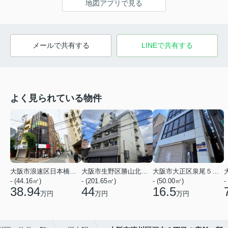
地図アプリで見る
メールで共有する
LINEで共有する
よく見られている物件
大阪市浪速区日本橋３丁目
大阪市生野区勝山北１丁目
大阪市大正区泉尾５丁目
- (44.16㎡)
- (201.65㎡)
- (50.00㎡)
-
38.94
44
16.5
万円
万円
万円