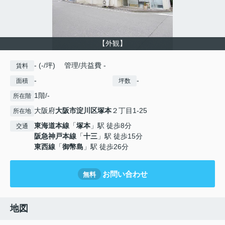
【外観】
- (-/坪) 管理/共益費 -
賃料
-
-
面積
坪数
1階/-
所在階
大阪府
大阪市淀川区
塚本
２丁目1-25
所在地
東海道本線
「
塚本
」駅 徒歩8分
交通
阪急神戸本線
「
十三
」駅 徒歩15分
東西線
「
御幣島
」駅 徒歩26分
お問い合わせ
無料
地図