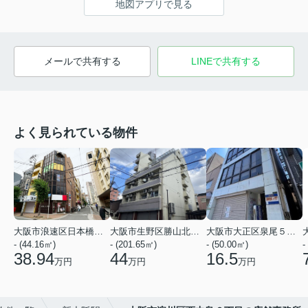
地図アプリで見る
メールで共有する
LINEで共有する
よく見られている物件
大阪市浪速区日本橋３丁目
大阪市生野区勝山北１丁目
大阪市大正区泉尾５丁目
- (44.16㎡)
- (201.65㎡)
- (50.00㎡)
-
38.94
44
16.5
万円
万円
万円