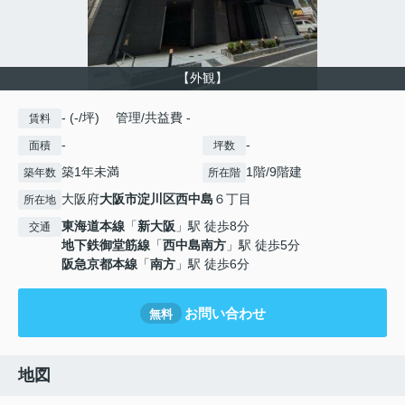
【外観】
- (-/坪) 管理/共益費 -
賃料
-
-
面積
坪数
築1年未満
1階/9階建
築年数
所在階
大阪府
大阪市淀川区
西中島
６丁目
所在地
東海道本線
「
新大阪
」駅 徒歩8分
交通
地下鉄御堂筋線
「
西中島南方
」駅 徒歩5分
阪急京都本線
「
南方
」駅 徒歩6分
お問い合わせ
無料
地図