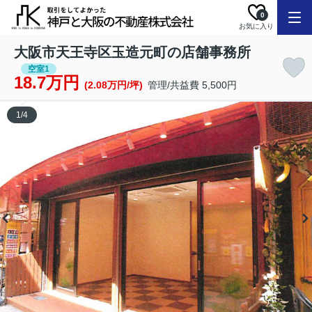
0
お気に入り
大阪市天王寺区玉造元町の店舗事務所
空室1
18.7万円
(2.08万円/坪)
管理/共益費 5,500円
1
/
4