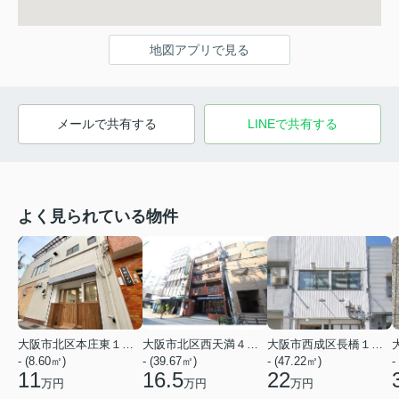
地図アプリで見る
メールで共有する
LINEで共有する
よく見られている物件
大阪市北区本庄東１丁目
大阪市北区西天満４丁目
大阪市西成区長橋１丁目
- (8.60㎡)
- (39.67㎡)
- (47.22㎡)
-
11
16.5
22
万円
万円
万円