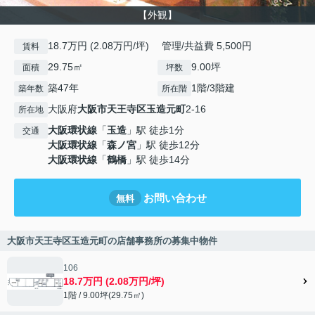
【外観】
18.7万円 (2.08万円/坪) 管理/共益費 5,500円
賃料
29.75㎡
9.00坪
面積
坪数
築47年
1階/3階建
築年数
所在階
大阪府
大阪市天王寺区
玉造元町
2-16
所在地
大阪環状線
「
玉造
」駅 徒歩1分
交通
大阪環状線
「
森ノ宮
」駅 徒歩12分
大阪環状線
「
鶴橋
」駅 徒歩14分
お問い合わせ
無料
大阪市天王寺区玉造元町の店舗事務所の募集中物件
106
18.7万円 (2.08万円/坪)
1階 / 9.00坪(29.75㎡)