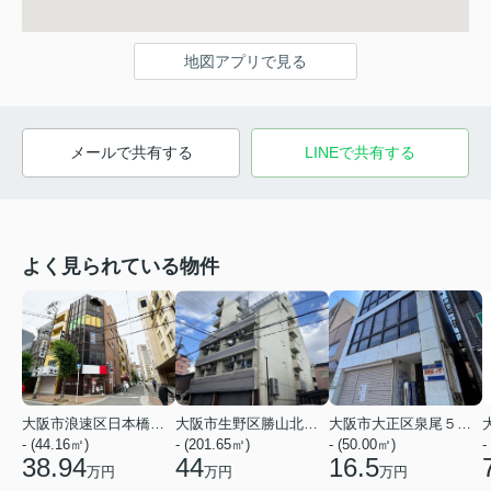
地図アプリで見る
メールで共有する
LINEで共有する
よく見られている物件
大阪市浪速区日本橋３丁目
大阪市生野区勝山北１丁目
大阪市大正区泉尾５丁目
- (44.16㎡)
- (201.65㎡)
- (50.00㎡)
-
38.94
44
16.5
万円
万円
万円