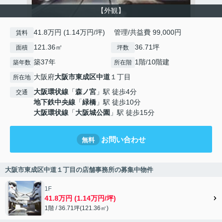
【外観】
41.8万円 (1.14万円/坪) 管理/共益費 99,000円
賃料
121.36㎡
36.71坪
面積
坪数
築37年
1階/10階建
築年数
所在階
大阪府
大阪市東成区
中道
１丁目
所在地
大阪環状線
「
森ノ宮
」駅 徒歩4分
交通
地下鉄中央線
「
緑橋
」駅 徒歩10分
大阪環状線
「
大阪城公園
」駅 徒歩15分
お問い合わせ
無料
大阪市東成区中道１丁目の店舗事務所の募集中物件
1F
41.8万円 (1.14万円/坪)
1階 / 36.71坪(121.36㎡)