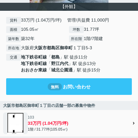
【外観】
33万円 (1.04万円/坪) 管理/共益費 11,000円
賃料
105.05㎡
31.77坪
面積
坪数
築32年
1階/7階建
築年数
所在階
大阪府
大阪市都島区
御幸町
１丁目5-3
所在地
地下鉄谷町線
「
都島
」駅 徒歩11分
交通
地下鉄谷町線
「
野江内代
」駅 徒歩13分
おおさか東線
「
城北公園通
」駅 徒歩15分
お問い合わせ
無料
大阪市都島区御幸町１丁目の店舗一部の募集中物件
103
33万円 (1.04万円/坪)
1階 / 31.77坪(105.05㎡)