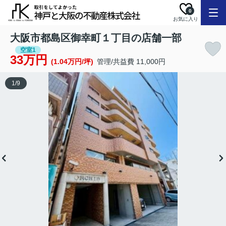
0
お気に入り
大阪市都島区御幸町１丁目の店舗一部
空室1
33万円
(1.04万円/坪)
管理/共益費 11,000円
1
/
9