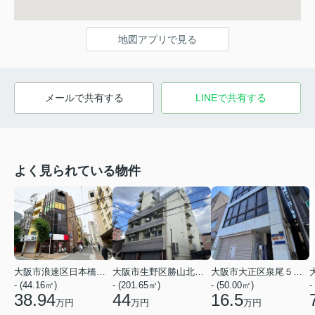
地図アプリで見る
メールで共有する
LINEで共有する
よく見られている物件
大阪市浪速区日本橋３丁目
大阪市生野区勝山北１丁目
大阪市大正区泉尾５丁目
- (44.16㎡)
- (201.65㎡)
- (50.00㎡)
-
38.94
44
16.5
万円
万円
万円