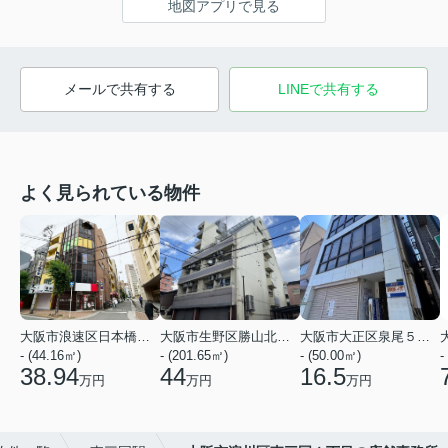
地図アプリで見る
メールで共有する
LINEで共有する
よく見られている物件
大阪市浪速区日本橋３丁目
大阪市生野区勝山北１丁目
大阪市大正区泉尾５丁目
- (44.16㎡)
- (201.65㎡)
- (50.00㎡)
-
38.94
44
16.5
万円
万円
万円