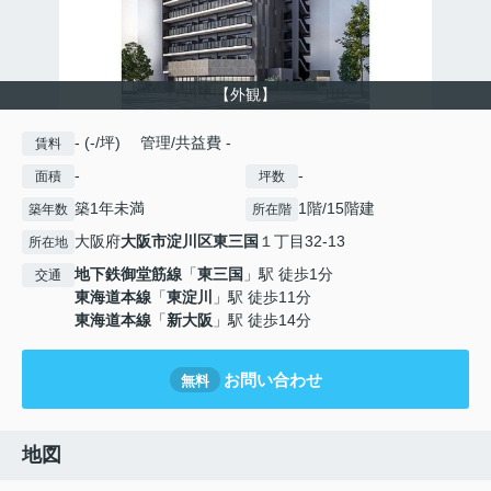
【外観】
- (-/坪) 管理/共益費 -
賃料
-
-
面積
坪数
築1年未満
1階/15階建
築年数
所在階
大阪府
大阪市淀川区
東三国
１丁目32-13
所在地
地下鉄御堂筋線
「
東三国
」駅 徒歩1分
交通
東海道本線
「
東淀川
」駅 徒歩11分
東海道本線
「
新大阪
」駅 徒歩14分
お問い合わせ
無料
地図