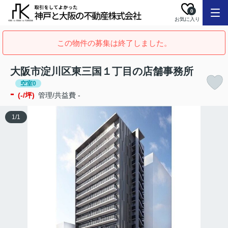
0
お気に入り
この物件の募集は終了しました。
大阪市淀川区東三国１丁目の店舗事務所
空室0
-
(-/坪)
管理/共益費 -
1
/
1