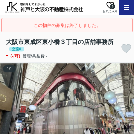
0
お気に入り
この物件の募集は終了しました。
大阪市東成区東小橋３丁目の店舗事務所
空室0
-
(-/坪)
管理/共益費 -
1
/
1