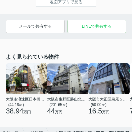
地図アプリで見る
メールで共有する
LINEで共有する
よく見られている物件
大阪市浪速区日本橋３丁目
大阪市生野区勝山北１丁目
大阪市大正区泉尾５丁目
- (44.16㎡)
- (201.65㎡)
- (50.00㎡)
-
38.94
44
16.5
万円
万円
万円