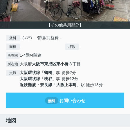
【その他共用部分】
- (-/坪) 管理/共益費 -
賃料
-
-
面積
坪数
1-4階/4階建
所在階
大阪府
大阪市東成区
東小橋
３丁目
所在地
大阪環状線
「
鶴橋
」駅 徒歩2分
交通
大阪環状線
「
桃谷
」駅 徒歩12分
近鉄難波・奈良線
「
大阪上本町
」駅 徒歩13分
お問い合わせ
無料
地図