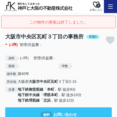
0
お気に入り
この物件の募集は終了しました。
大阪市中央区瓦町３丁目の事務所
空室0
-
(-/坪)
管理/共益費 -
- (-/坪) 管理/共益費 -
賃料
-
-
面積
坪数
築40年
築年数
大阪府
大阪市中央区
瓦町
３丁目2-15
所在地
地下鉄御堂筋線
「
本町
」駅 徒歩9分
交通
地下鉄中央線
「
堺筋本町
」駅 徒歩10分
地下鉄堺筋線
「
北浜
」駅 徒歩12分
お問い合わせ
無料