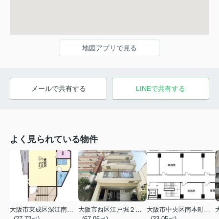
地図アプリで見る
メールで共有する
LINEで共有する
よく見られている物件
大阪市東成区深江南３丁目
大阪市西区江戸堀２丁目
大阪市中央区南本町２丁目
- (27.72㎡)
- (67.06㎡)
- (33.05㎡)
-