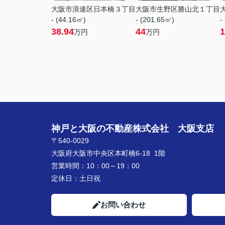
大阪市浪速区日本橋３丁目
大阪市生野区勝山北１丁目
- (44.16㎡)
- (201.65㎡)
-
38.94
44
1
万円
万円
神戸と大阪の不動産株式会社 大阪支店
〒540-0029
大阪府大阪市中央区本町橋6-18 1階
営業時間：
10：00～19：00
定休日：
土日祝
お問い合わせ