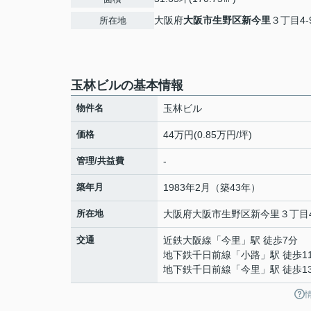
大阪府
大阪市生野区
新今里
３丁目4-
所在地
玉林ビルの基本情報
物件名
玉林ビル
価格
44万円(0.85万円/坪)
管理/共益費
-
築年月
1983年2月（築43年）
所在地
大阪府
大阪市生野区
新今里
３丁目4
交通
近鉄大阪線
「
今里
」駅 徒歩7分
地下鉄千日前線
「
小路
」駅 徒歩1
地下鉄千日前線
「
今里
」駅 徒歩1