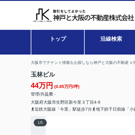
トップ
沿線検索
大阪市でテナント情報をお探しなら神戸と大阪の不動産
玉林ビル
44万円
(0.85万円/坪)
管理/共益費 -
大阪府
大阪市生野区
新今里
３丁目4-9
近鉄大阪線「今里」駅徒歩7分
地下鉄千日前線「小
1
/
5