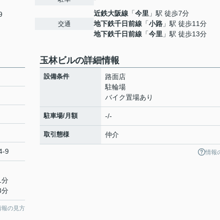
近鉄大阪線
「
今里
」駅 徒歩7分
9
地下鉄千日前線
「
小路
」駅 徒歩11分
交通
地下鉄千日前線
「
今里
」駅 徒歩13分
玉林ビルの詳細情報
設備条件
路面店
駐輪場
バイク置場あり
駐車場/月額
-/-
取引態様
仲介
-9
情報
1分
3分
情報の見方