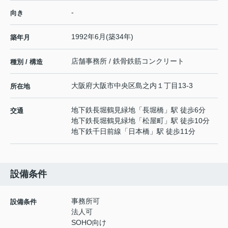
-
向き
1992年6月(築34年)
築年月
店舗事務所 / 鉄骨鉄筋コンクリート
種別 / 構造
大阪府
大阪市中央区
島之内
１丁目13-3
所在地
地下鉄長堀鶴見緑地
「
長堀橋
」駅 徒歩6分
交通
地下鉄長堀鶴見緑地
「
松屋町
」駅 徒歩10分
地下鉄千日前線
「
日本橋
」駅 徒歩11分
設備条件
事務所可
設備条件
法人可
SOHO向け