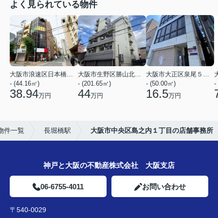
よく見られている物件
大阪市浪速区日本橋３丁目
大阪市生野区勝山北１丁目
大阪市大正区泉尾５丁目
- (44.16㎡)
- (201.65㎡)
- (50.00㎡)
-
38.94
44
16.5
万円
万円
万円
物件一覧
長堀橋駅
大阪市中央区島之内１丁目の店舗事務所
神戸と大阪の不動産株式会社 大阪支店
06-6755-4011
お問い合わせ
〒540-0029