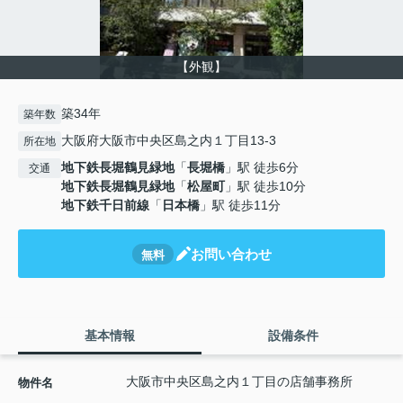
【外観】
築34年
築年数
大阪府大阪市中央区島之内１丁目13-3
所在地
地下鉄長堀鶴見緑地
「
長堀橋
」駅 徒歩6分
交通
地下鉄長堀鶴見緑地
「
松屋町
」駅 徒歩10分
地下鉄千日前線
「
日本橋
」駅 徒歩11分
お問い合わせ
無料
基本情報
設備条件
大阪市中央区島之内１丁目の店舗事務所
物件名