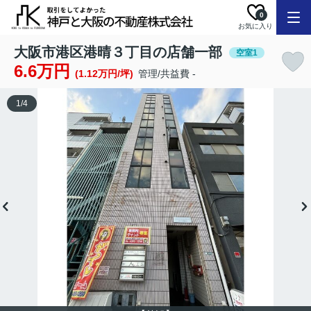
0
お気に入り
大阪市港区港晴３丁目の店舗一部
空室1
6.6万円
(1.12万円/坪)
管理/共益費 -
1
/
4