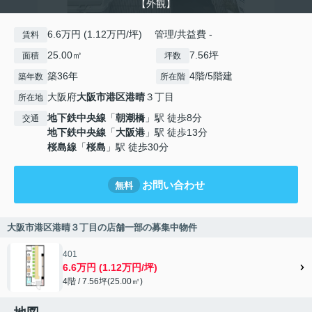
【外観】
6.6万円 (1.12万円/坪) 管理/共益費 -
賃料
25.00㎡
7.56坪
面積
坪数
築36年
4階/5階建
築年数
所在階
大阪府
大阪市港区
港晴
３丁目
所在地
地下鉄中央線
「
朝潮橋
」駅 徒歩8分
交通
地下鉄中央線
「
大阪港
」駅 徒歩13分
桜島線
「
桜島
」駅 徒歩30分
お問い合わせ
無料
大阪市港区港晴３丁目の店舗一部の募集中物件
401
6.6万円 (1.12万円/坪)
4階 / 7.56坪(25.00㎡)