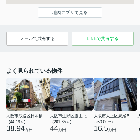
地図アプリで見る
メールで共有する
LINEで共有する
よく見られている物件
大阪市浪速区日本橋３丁目
大阪市生野区勝山北１丁目
大阪市大正区泉尾５丁目
- (44.16㎡)
- (201.65㎡)
- (50.00㎡)
-
38.94
44
16.5
万円
万円
万円