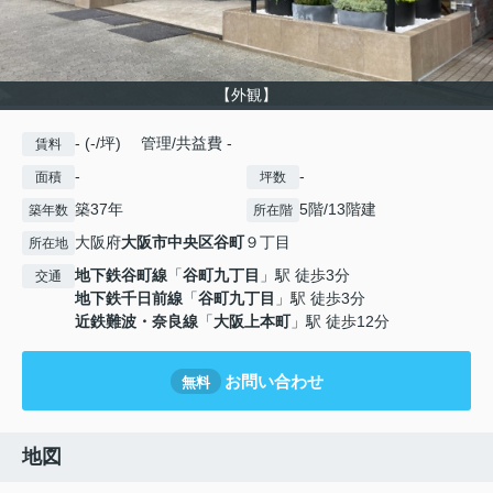
【外観】
- (-/坪) 管理/共益費 -
賃料
-
-
面積
坪数
築37年
5階/13階建
築年数
所在階
大阪府
大阪市中央区
谷町
９丁目
所在地
地下鉄谷町線
「
谷町九丁目
」駅 徒歩3分
交通
地下鉄千日前線
「
谷町九丁目
」駅 徒歩3分
近鉄難波・奈良線
「
大阪上本町
」駅 徒歩12分
お問い合わせ
無料
地図