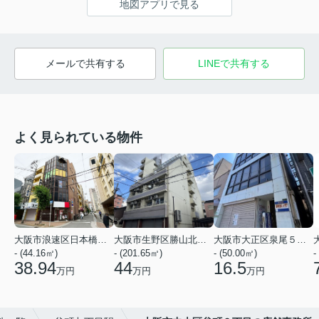
地図アプリで見る
メールで共有する
LINEで共有する
よく見られている物件
大阪市浪速区日本橋３丁目
大阪市生野区勝山北１丁目
大阪市大正区泉尾５丁目
- (44.16㎡)
- (201.65㎡)
- (50.00㎡)
-
38.94
44
16.5
万円
万円
万円