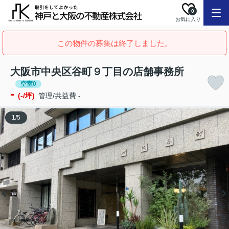
0
お気に入り
この物件の募集は終了しました。
大阪市中央区谷町９丁目の店舗事務所
空室0
-
(-/坪)
管理/共益費 -
1
/
5