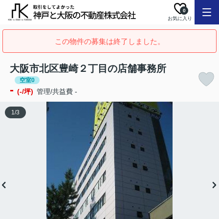
0
お気に入り
この物件の募集は終了しました。
大阪市北区豊崎２丁目の店舗事務所
空室0
-
(-/坪)
管理/共益費 -
1
/
3