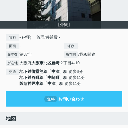
【外観】
- (-/坪) 管理/共益費 -
賃料
-
-
面積
坪数
築37年
7階/8階建
築年数
所在階
大阪府
大阪市北区
豊崎
２丁目4-10
所在地
地下鉄御堂筋線
「
中津
」駅 徒歩6分
交通
地下鉄谷町線
「
中崎町
」駅 徒歩11分
阪急神戸本線
「
中津
」駅 徒歩11分
お問い合わせ
無料
地図