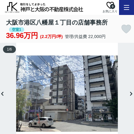
0
お気に入り
大阪市港区八幡屋１丁目の店舗事務所
空室1
36.96万円
(2.2万円/坪)
管理/共益費 22,000円
1
/
6