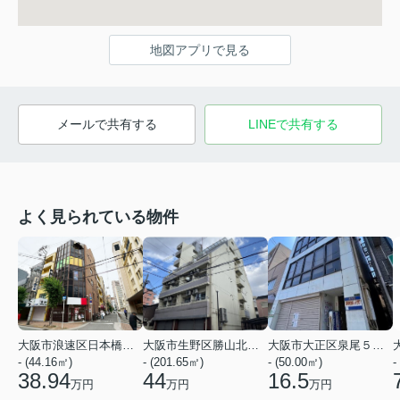
地図アプリで見る
メールで共有する
LINEで共有する
よく見られている物件
大阪市浪速区日本橋３丁目
大阪市生野区勝山北１丁目
大阪市大正区泉尾５丁目
- (44.16㎡)
- (201.65㎡)
- (50.00㎡)
-
38.94
44
16.5
万円
万円
万円