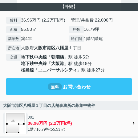
【外観】
36.96万円 (2.2万円/坪) 管理/共益費 22,000円
賃料
55.53㎡
16.79坪
面積
坪数
築4年
1階/7階建
築年数
所在階
大阪府
大阪市港区
八幡屋
１丁目
所在地
地下鉄中央線
「
朝潮橋
」駅 徒歩5分
交通
地下鉄中央線
「
大阪港
」駅 徒歩18分
桜島線
「
ユニバーサルシティ
」駅 徒歩27分
お問い合わせ
無料
大阪市港区八幡屋１丁目の店舗事務所の募集中物件
001
36.96万円 (2.2万円/坪)
1階 / 16.79坪(55.53㎡)