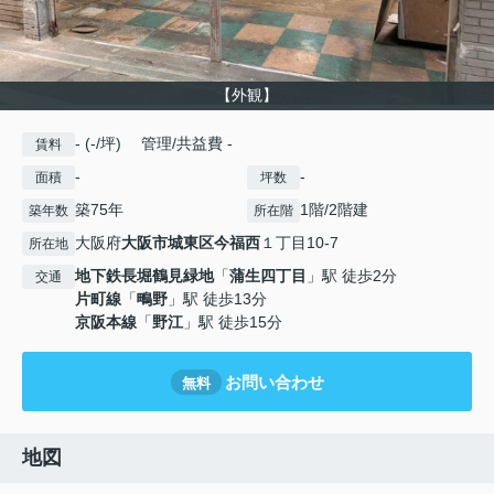
【外観】
- (-/坪) 管理/共益費 -
賃料
-
-
面積
坪数
築75年
1階/2階建
築年数
所在階
大阪府
大阪市城東区
今福西
１丁目10-7
所在地
地下鉄長堀鶴見緑地
「
蒲生四丁目
」駅 徒歩2分
交通
片町線
「
鴫野
」駅 徒歩13分
京阪本線
「
野江
」駅 徒歩15分
お問い合わせ
無料
地図