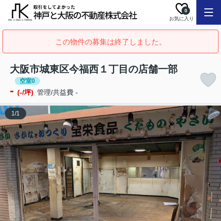
0
お気に入り
この物件の募集は終了しました。
大阪市城東区今福西１丁目の店舗一部
空室0
-
(-/坪)
管理/共益費 -
1
/
1