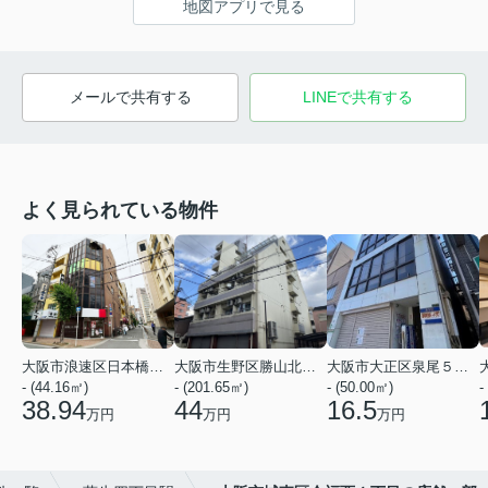
地図アプリで見る
メールで共有する
LINEで共有する
よく見られている物件
大阪市浪速区日本橋３丁目
大阪市生野区勝山北１丁目
大阪市大正区泉尾５丁目
- (44.16㎡)
- (201.65㎡)
- (50.00㎡)
-
38.94
44
16.5
万円
万円
万円