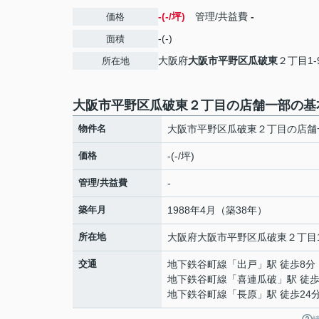
-(-/坪)
管理/共益費
-
価格
-(-)
面積
大阪府
大阪市平野区
瓜破東
２丁目1-
所在地
大阪市平野区瓜破東２丁目の店舗一部の基
物件名
大阪市平野区瓜破東２丁目の店舗
価格
-(-/坪)
管理/共益費
-
築年月
1988年4月（築38年）
所在地
大阪府
大阪市平野区
瓜破東
２丁目1
交通
地下鉄谷町線
「
出戸
」駅 徒歩8分
地下鉄谷町線
「
喜連瓜破
」駅 徒歩
地下鉄谷町線
「
長原
」駅 徒歩24