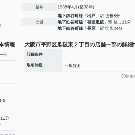
1988年4月(築38年)
築年
地下鉄谷町線
「
出戸
」駅 徒歩8分
地下鉄谷町線
「
喜連瓜破
」駅 徒歩11分
交通
9
地下鉄谷町線
「
長原
」駅 徒歩24分
本情報
大阪市平野区瓜破東２丁目の店舗一部の詳細
一部
設備条件
取引態様
一般媒介
情報
-9
11分
分