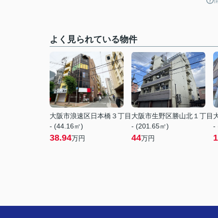
よく見られている物件
大阪市浪速区日本橋３丁目
大阪市生野区勝山北１丁目
- (44.16㎡)
- (201.65㎡)
-
38.94
44
1
万円
万円