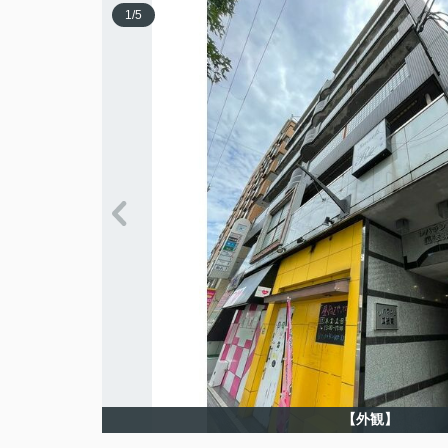
1
/
5
【外観】