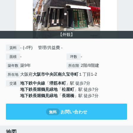
【外観】
- (-/坪) 管理/共益費 -
賃料
-
-
面積
坪数
築9年
2階/8階建
築年数
所在階
大阪府
大阪市中央区
南久宝寺町
１丁目1-2
所在地
地下鉄中央線
「
堺筋本町
」駅 徒歩7分
交通
地下鉄長堀鶴見緑地
「
松屋町
」駅 徒歩7分
地下鉄長堀鶴見緑地
「
長堀橋
」駅 徒歩7分
お問い合わせ
無料
地図