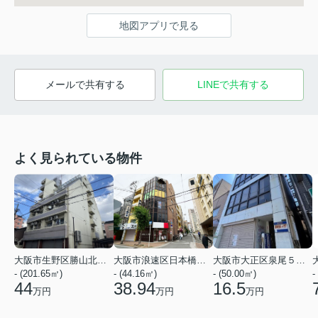
地図アプリで見る
メールで共有する
LINEで共有する
よく見られている物件
大阪市生野区勝山北１丁目
大阪市浪速区日本橋３丁目
大阪市大正区泉尾５丁目
- (201.65㎡)
- (44.16㎡)
- (50.00㎡)
-
44
38.94
16.5
万円
万円
万円