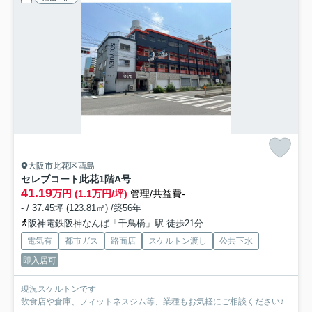
大阪市此花区酉島
セレブコート此花
1階A号
41.19
万円 (1.1万円/坪)
管理/共益費-
- / 37.45坪 (123.81㎡) /築56年
阪神電鉄阪神なんば「千鳥橋」駅 徒歩21分
電気有
都市ガス
路面店
スケルトン渡し
公共下水
即入居可
現況スケルトンです
飲食店や倉庫、フィットネスジム等、業種もお気軽にご相談ください♪