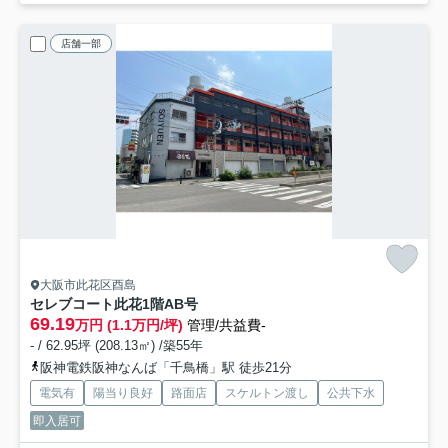
店舗一部
大阪市此花区酉島
セレブコート此花
1階AB号
69.19
万円 (1.1万円/坪)
管理/共益費-
- / 62.95坪 (208.13㎡) /築55年
阪神電鉄阪神なんば「千鳥橋」駅 徒歩21分
電気有
陽当り良好
路面店
スケルトン渡し
公共下水
即入居可