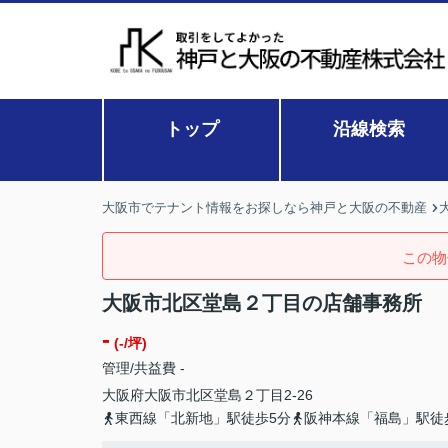
トップ
沿線検索
大阪市でテナント情報をお探しなら神戸と大阪の不動産
この物
大阪市北区堂島２丁目の店舗事務所
-
(-/坪)
管理/共益費 -
大阪府
大阪市北区
堂島
２丁目2-26
東西線「北新地」駅徒歩5分
阪神本線「福島」駅徒