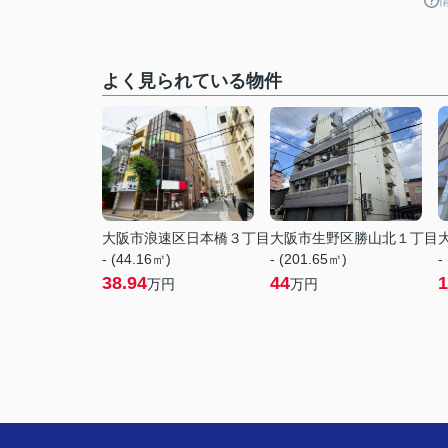
よく見られている物件
大阪市浪速区日本橋３丁目
大阪市生野区勝山北１丁目
- (44.16㎡)
- (201.65㎡)
-
38.94
44
1
万円
万円