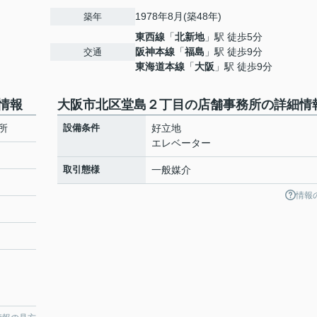
1978年8月(築48年)
築年
東西線
「
北新地
」駅 徒歩5分
阪神本線
「
福島
」駅 徒歩9分
交通
東海道本線
「
大阪
」駅 徒歩9分
情報
大阪市北区堂島２丁目の店舗事務所の詳細情
所
設備条件
好立地
エレベーター
取引態様
一般媒介
情報