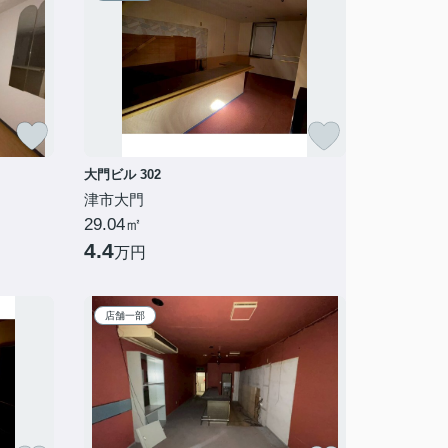
大門ビル 302
津市大門
29.04㎡
4.4
万円
店舗一部