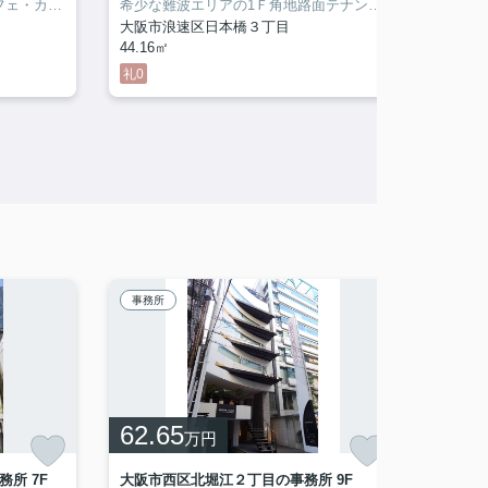
ドショップOK☆
希少な難波エリアの1Ｆ角地路面テナント！なんば駅徒歩6分◎
大阪市浪速区日本橋３丁目
大阪市
44.16㎡
28.96㎡
礼0
敷0
即
事務所
店舗一
62.65
22.
万円
所 7F
大阪市西区北堀江２丁目の事務所 9F
豊中市