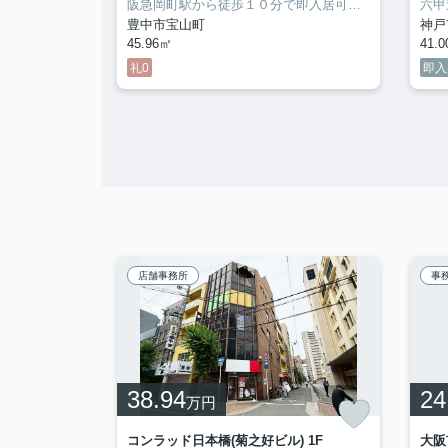
すすめ
阪急岡町駅から徒歩１０分で即入居可能◎
焼き鳥屋さ
目
豊中市宝山町
神戸
45.96㎡
41.
礼0
即入
店舗事務所
事
38.94
24
万円
舗事務所 3F
コンラッド日本橋(菊之好ビル) 1F
大阪