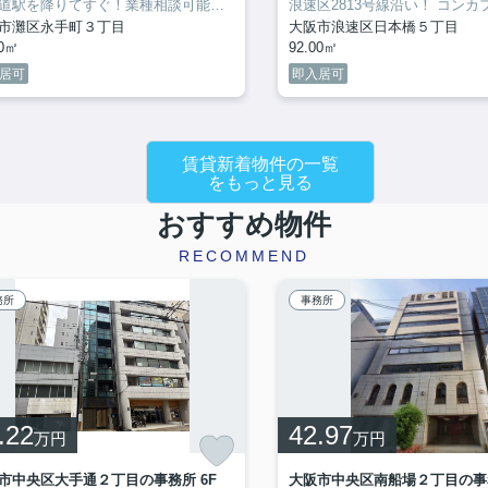
んの居抜きテナント！
六甲道駅を降りてすぐ！業種相談可能な店舗・事務所向け物件♪
浪速区2813号線沿い！
コンカフェ・カー
市灘区永手町３丁目
大阪市浪速区日本橋５丁目
00㎡
92.00㎡
居可
即入居可
賃貸新着物件の一覧
をもっと見る
おすすめ物件
RECOMMEND
務所
事務所
.22
42.97
万円
万円
市中央区大手通２丁目の事務所 6F
大阪市中央区南船場２丁目の事務