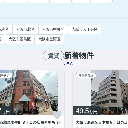
市港区
大阪市北区
大阪市中央区
大阪市天王寺区
区
大阪市福島区
大阪市生野区
新着物件
賃貸
NEW
舗事務所
店舗事務所
7
49.5
万円
万円
市灘区永手町３丁目の店舗事務所 3F