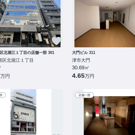
区北堀江１丁目の店舗一部 301
大門ビル 311
西区北堀江１丁目
津市大門
㎡
30.69㎡
2
4.65
万円
万円
部
店舗一部