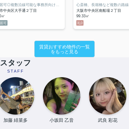
事務所はもちろん民泊・コンカフェ・コスプレバー等店舗使用も可
即入居可◎複数沿線可能な事務所向け物件♪
市中央区大手通２丁目
大阪市中央区南船場２丁目
20㎡
99.33㎡
居可
礼0
賃貸おすすめ物件の一覧
をもっと見る
スタッフ
STAFF
加藤 緋菜多
小坂田 乙音
武良 彩花