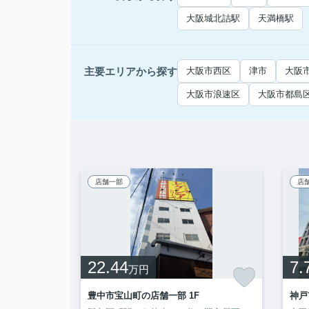
大阪城北詰駅
天満橋駅
主要エリアから探す
大阪市西区
津市
大阪
大阪市浪速区
大阪市都島
店舗一部
店
22.44
7.
万円
大阪市大正区三軒家東４丁目の店舗事務所 ｂ001
豊中市宝山町の店舗一部 1F
神戸