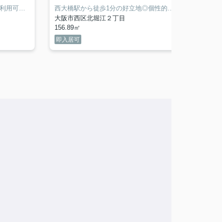
能です◎
心斎橋、長堀橋など複数の路線利用可能！多くのオフィスが集まるエリア◎重厚感漂う外観がオシャレ☆事務所向け物件♪
お気軽にお問い合わせください♪
西大橋駅から徒歩1分の好立地◎個性的な外観が目立つ！業種相談なワンフロア物件♪
大阪市西区北堀江２丁目
豊中市
156.89㎡
45.96㎡
即入居可
礼0