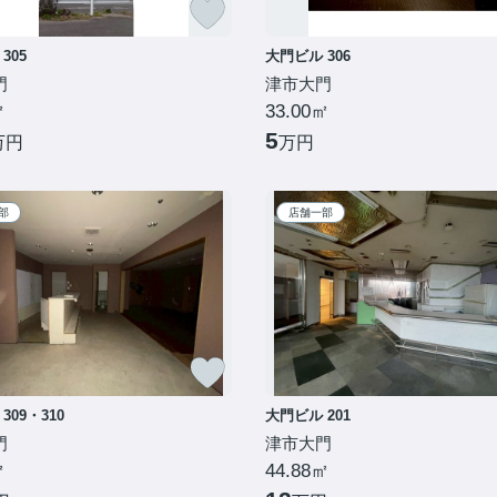
305
大門ビル 306
門
津市大門
㎡
33.00㎡
5
万円
万円
部
店舗一部
309・310
大門ビル 201
門
津市大門
㎡
44.88㎡