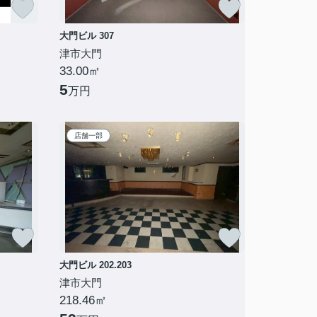
大門ビル 307
津市大門
33.00㎡
5
万円
店舗一部
大門ビル 202.203
津市大門
218.46㎡