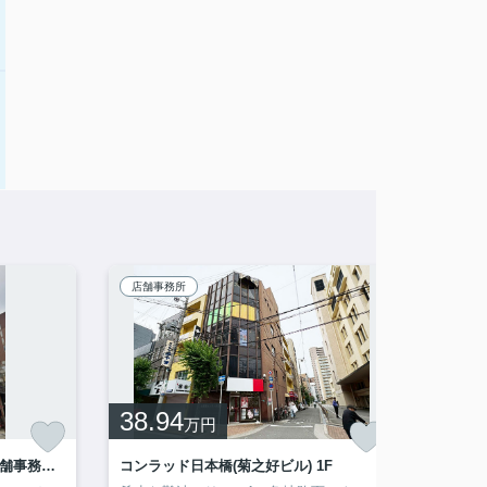
店舗事務所
店舗事
38.94
11
万円
万
大阪市浪速区日本橋５丁目の店舗事務所 7F
コンラッド日本橋(菊之好ビル) 1F