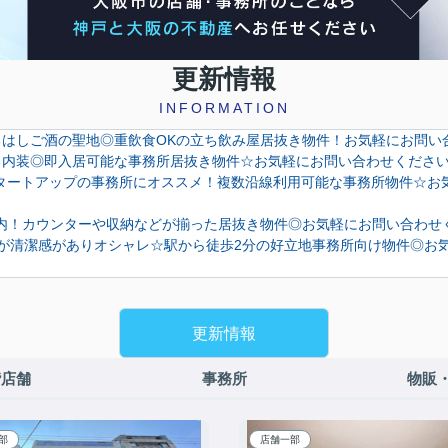
更新情報
INFORMATION
阪を代表するはしご酒の聖地◎重飲食OKの立ち飲み屋居抜き物件！お気軽にお
清潔感のある内装◎即入居可能な事務所居抜き物件☆お気軽にお問い合わせくだ
SOHOやスタートアップの事務所にオススメ！複数沿線利用可能な事務所物件
橋筋商店街内！カウンターや収納などが揃った居抜き物件◎お気軽にお問い合わ
万＞白い内装が清潔感がありオシャレ☆駅から徒歩2分の好立地事務所向け物件
更新情報
階店舗
事務所
物販
部
店舗一部