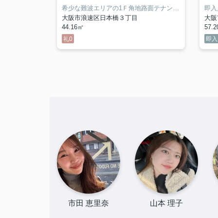
六甲道駅を降りてすぐ！業種相談可能な店舗・事務所向け物件♪
希少な難波エリアの1Ｆ角地路面テナント！なんば駅徒歩6分◎
大阪市浪速区日本橋３丁目
大阪
44.16㎡
57.
礼0
即入
市田 恵里奈
山本 理子