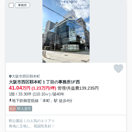
事務所
大阪市西区靱本町
大阪市西区靱本町１丁目の事務所
1F西
41.04
万円 (1.23万円/坪)
管理/共益費139,235円
1階 / 33.30坪 (110.10㎡) /築40年
地下鉄御堂筋線「本町」駅 徒歩4分
礼0
即入居可
靭公園近くの人気のエリア☆
角地に立地し、視認性良好！