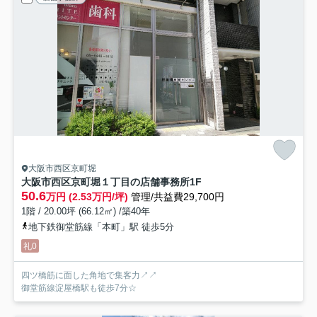
大阪市西区京町堀
大阪市西区京町堀１丁目の店舗事務所
1F
50.6
万円 (2.53万円/坪)
管理/共益費29,700円
1階 / 20.00坪 (66.12㎡) /築40年
地下鉄御堂筋線「本町」駅 徒歩5分
礼0
四ツ橋筋に面した角地で集客力↗↗
御堂筋線淀屋橋駅も徒歩7分☆