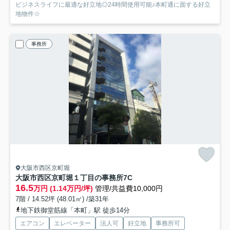
ビジネスライフに最適な好立地◎24時間使用可能♪本町通に面する好立
地物件☆
事務所
大阪市西区京町堀
大阪市西区京町堀１丁目の事務所
7C
16.5
万円 (1.14万円/坪)
管理/共益費10,000円
7階 / 14.52坪 (48.01㎡) /築31年
地下鉄御堂筋線「本町」駅 徒歩14分
エアコン
エレベーター
法人可
好立地
事務所可