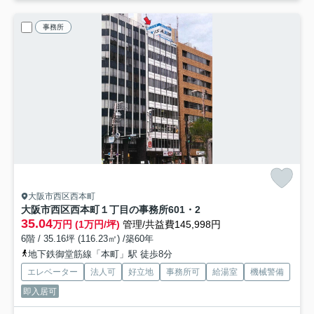
事務所
大阪市西区西本町
大阪市西区西本町１丁目の事務所
601・2
35.04
万円 (1万円/坪)
管理/共益費145,998円
6階 / 35.16坪 (116.23㎡) /築60年
地下鉄御堂筋線「本町」駅 徒歩8分
エレベーター
法人可
好立地
事務所可
給湯室
機械警備
即入居可