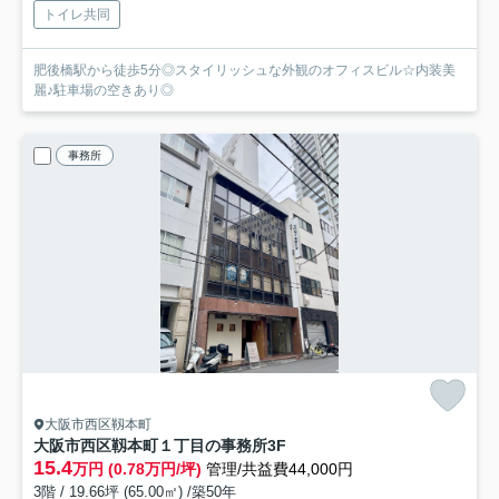
トイレ共同
肥後橋駅から徒歩5分◎スタイリッシュな外観のオフィスビル☆内装美
麗♪駐車場の空きあり◎
事務所
大阪市西区靱本町
大阪市西区靱本町１丁目の事務所
3F
15.4
万円 (0.78万円/坪)
管理/共益費44,000円
3階 / 19.66坪 (65.00㎡) /築50年