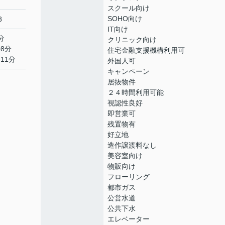
スクール向け
SOHO向け
8
IT向け
分
クリニック向け
8分
住宅金融支援機構利用可
11分
外国人可
キャンペーン
居抜物件
２４時間利用可能
視認性良好
即営業可
残置物有
好立地
造作譲渡料なし
美容室向け
物販向け
フローリング
都市ガス
公営水道
公共下水
エレベーター