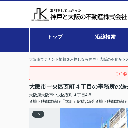
トップ
沿線検索
大阪市でテナント情報をお探しなら神戸と大阪の不動産
この物
大阪市中央区瓦町４丁目の事務所の過
大阪府
大阪市中央区
瓦町
４丁目4-8
地下鉄御堂筋線「本町」駅徒歩5分
地下鉄御堂筋線
1
/
2