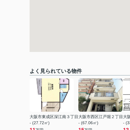
よく見られている物件
大阪市東成区深江南３丁目
大阪市西区江戸堀２丁目
大
- (27.72㎡)
- (67.06㎡)
- (
11
15
12