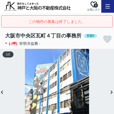
0
お気に入り
この物件の募集は終了しました。
大阪市中央区瓦町４丁目の事務所
空室0
-
(-/坪)
管理/共益費 -
1
/
2