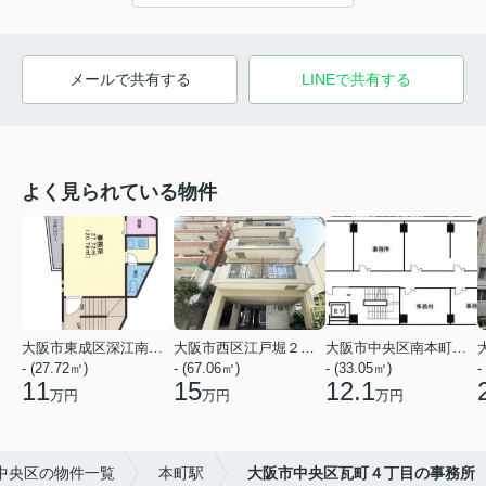
メールで共有する
LINEで共有する
よく見られている物件
大阪市東成区深江南３丁目
大阪市西区江戸堀２丁目
大阪市中央区南本町２丁目
- (27.72㎡)
- (67.06㎡)
- (33.05㎡)
-
11
15
12.1
万円
万円
万円
中央区の物件一覧
本町駅
大阪市中央区瓦町４丁目の事務所