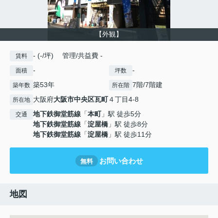
【外観】
- (-/坪) 管理/共益費 -
賃料
-
-
面積
坪数
築53年
7階/7階建
築年数
所在階
大阪府
大阪市中央区
瓦町
４丁目4-8
所在地
地下鉄御堂筋線
「
本町
」駅 徒歩5分
交通
地下鉄御堂筋線
「
淀屋橋
」駅 徒歩8分
地下鉄御堂筋線
「
淀屋橋
」駅 徒歩11分
お問い合わせ
無料
地図