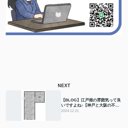
NEXT
【BLOG】江戸堀の雰囲気って良
いですよね♪【神戸と大阪の不動
産 川上】
2024.12.21