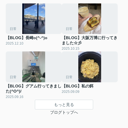
日常
日常
【BLOG】長崎o(^-^)o
【BLOG】大阪万博に行ってき
ました☆彡
2025.12.10
2025.10.15
日常
日常
【BLOG】グアム行ってきまし
【BLOG】私の餌
た(^O^)/
2025.09.09
2025.09.16
もっと見る
ブログトップへ