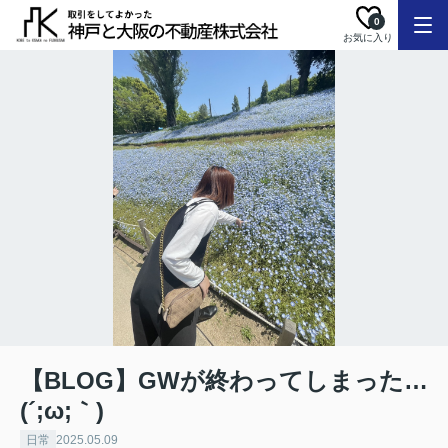
0
お気に入り
【BLOG】GWが終わってしまった…
(´;ω;｀)
日常
2025.05.09