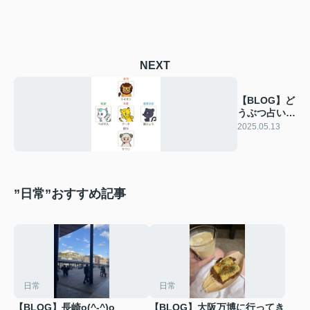
NEXT
【BLOG】ど
うぶつ占いと
プレゼント♪
2025.05.13
”日常”おすすめ記事
日常
日常
【BLOG】長崎o(^-^)o
【BLOG】大阪万博に行ってき