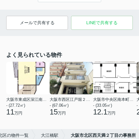
メールで共有する
LINEで共有する
よく見られている物件
大阪市東成区深江南３丁目
大阪市西区江戸堀２丁目
大阪市中央区南本町２丁目
- (27.72㎡)
- (67.06㎡)
- (33.05㎡)
-
11
15
12.1
万円
万円
万円
北区の物件一覧
大江橋駅
大阪市北区西天満２丁目の事務所