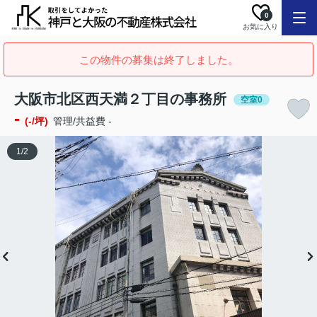
0
お気に入り
この物件の募集は終了しました。
大阪市北区西天満２丁目の事務所
空室0
-
(-/坪)
管理/共益費 -
1
/
2