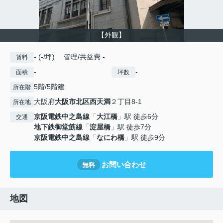
【外観】
- (-/坪) 管理/共益費 -
賃料
-
-
面積
坪数
5階/5階建
所在階
大阪府
大阪市北区
西天満
２丁目8-1
所在地
京阪電鉄中之島線
「
大江橋
」駅 徒歩6分
交通
地下鉄御堂筋線
「
淀屋橋
」駅 徒歩7分
京阪電鉄中之島線
「
なにわ橋
」駅 徒歩9分
お問い合わせ
無料
地図