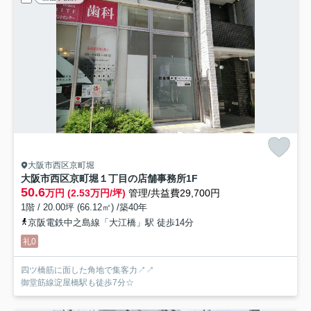
大阪市西区京町堀
大阪市西区京町堀１丁目の店舗事務所
1F
50.6
万円 (2.53万円/坪)
管理/共益費29,700円
1階 / 20.00坪 (66.12㎡) /築40年
京阪電鉄中之島線「大江橋」駅 徒歩14分
礼0
四ツ橋筋に面した角地で集客力↗↗
御堂筋線淀屋橋駅も徒歩7分☆