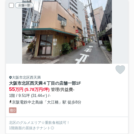
店舗一部
大阪市北区西天満
大阪市北区西天満４丁目の店舗一部
1F
55
万円 (5.78万円/坪)
管理/共益費-
1階 / 9.51坪 (31.44㎡) /-
京阪電鉄中之島線「大江橋」駅 徒歩8分
敷0
北区のグルメエリア☆重飲食相談可！
1階路面の居抜きテナント◎