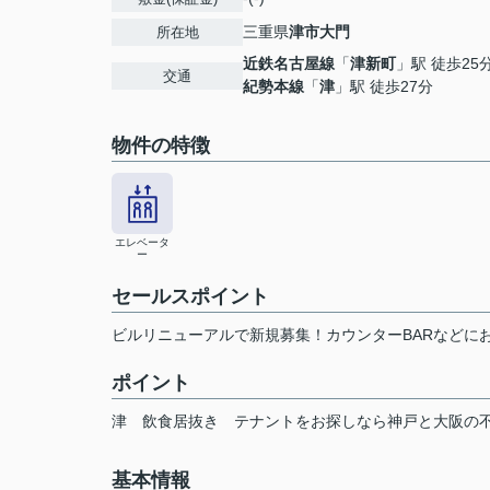
三重県
津市
大門
所在地
近鉄名古屋線
「
津新町
」駅 徒歩25
交通
紀勢本線
「
津
」駅 徒歩27分
物件の特徴
エレベータ
ー
セールスポイント
ビルリニューアルで新規募集！カウンターBARなどに
ポイント
津
飲食居抜き
テナントをお探しなら神戸と大阪の
基本情報