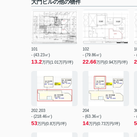
大門ビルの他の物件
101
102
1
- (43.23㎡)
- (79.86㎡)
-
13.2
22.66
2
万円(
1.01
万円/坪)
万円(
0.94
万円/坪)
202.203
204
3
- (218.46㎡)
- (63.36㎡)
-
53
14
5
万円(
0.8
万円/坪)
万円(
0.73
万円/坪)