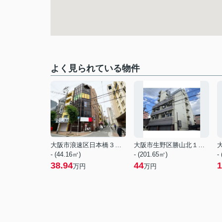
よく見られている物件
大阪市浪速区日本橋３丁目
大阪市生野区勝山北１丁目
- (44.16㎡)
- (201.65㎡)
-
38.94
44
1
万円
万円