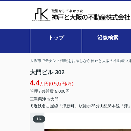
トップ
沿線検索
大阪市でテナント情報をお探しなら神戸と大阪の不動産
大門ビル 302
4.4
万円(0.5万円/坪)
管理 / 共益費 5,000円
三重県
津市
大門
近鉄名古屋線「津新町」駅徒歩25分
紀勢本線「津」
1
/
4