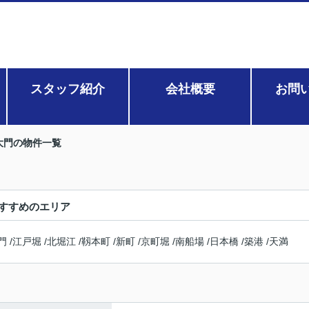
スタッフ紹介
会社概要
お問
大門の物件一覧
すすめのエリア
門
/
江戸堀
/
北堀江
/
靱本町
/
新町
/
京町堀
/
南船場
/
日本橋
/
築港
/
天満