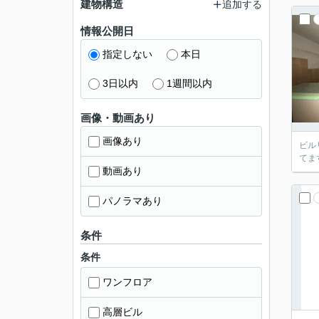
建物構造
追加する
情報公開日
指定しない
本日
3日以内
1週間以内
画像・動画あり
画像あり
ビル
てま
動画あり
パノラマあり
条件
条件
ワンフロア
高層ビル