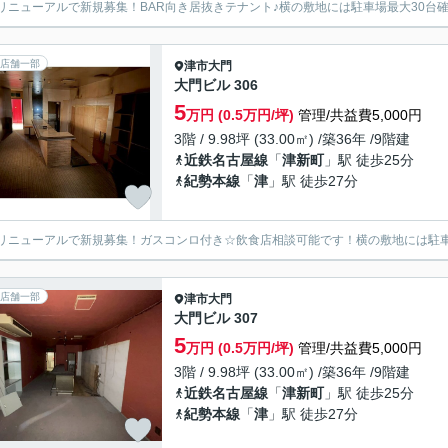
リニューアルで新規募集！BAR向き居抜きテナント♪横の敷地には駐車場最大30台
店舗一部
津市
大門
大門ビル 306
5
万円 (0.5万円/坪)
管理/共益費5,000円
3階 / 9.98坪 (33.00㎡) /築36年 /9階建
近鉄名古屋線
「
津新町
」駅 徒歩25分
紀勢本線
「
津
」駅 徒歩27分
リニューアルで新規募集！ガスコンロ付き☆飲食店相談可能です！横の敷地には駐車
店舗一部
津市
大門
大門ビル 307
5
万円 (0.5万円/坪)
管理/共益費5,000円
3階 / 9.98坪 (33.00㎡) /築36年 /9階建
近鉄名古屋線
「
津新町
」駅 徒歩25分
紀勢本線
「
津
」駅 徒歩27分