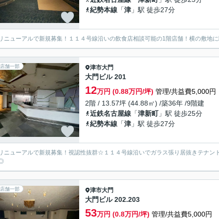
紀勢本線
「
津
」駅 徒歩27分
リニューアルで新規募集！１１４号線沿いの飲食店相談可能の1階店舗！横の敷地に
店舗一部
津市
大門
大門ビル 201
12
万円 (0.88万円/坪)
管理/共益費5,000円
2階 / 13.57坪 (44.88㎡) /築36年 /9階建
近鉄名古屋線
「
津新町
」駅 徒歩25分
紀勢本線
「
津
」駅 徒歩27分
リニューアルで新規募集！視認性抜群☆１１４号線沿いでガラス張り居抜きテナント！
◎
店舗一部
津市
大門
大門ビル 202.203
53
万円 (0.8万円/坪)
管理/共益費5,000円