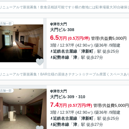
リニューアルで新規募集！飲食店相談可能です☆横の敷地には駐車場最大30台確保
店舗一部
津市
大門
大門ビル 308
6.5
万円 (0.5万円/坪)
管理/共益費5,000円
3階 / 12.97坪 (42.90㎡) /築36年 /9階建
近鉄名古屋線
「
津新町
」駅 徒歩25分
紀勢本線
「
津
」駅 徒歩27分
リニューアルで新規募集！BAR仕様の居抜きテナント☆テーブル席置くスペースあ
店舗一部
津市
大門
大門ビル 309・310
7.4
万円 (0.57万円/坪)
管理/共益費5,000円
3階 / 12.97坪 (42.90㎡) /築36年 /9階建
近鉄名古屋線
「
津新町
」駅 徒歩25分
紀勢本線
「
津
」駅 徒歩27分