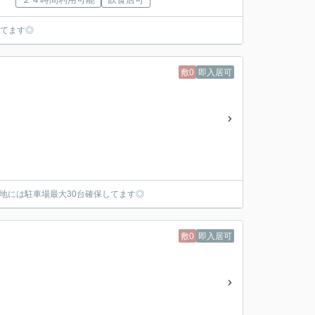
してます◎
敷0
即入居可
地には駐車場最大30台確保してます◎
敷0
即入居可