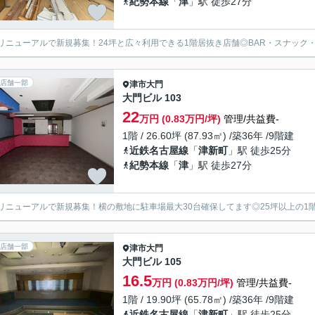
紀勢本線
「
津
」駅 徒歩27分
リニューアルで新規募集！24坪と広々利用できる1階居抜き店舗◎BAR・スナック
店舗一部
津市
大門
大門ビル 103
22
万円 (0.83万円/坪)
管理/共益費-
1階 / 26.60坪 (87.93㎡) /築36年 /9階建
近鉄名古屋線
「
津新町
」駅 徒歩25分
紀勢本線
「
津
」駅 徒歩27分
リニューアルで新規募集！横の敷地に駐車場最大30台確保してます◎25坪以上の1
店舗一部
津市
大門
大門ビル 105
16.5
万円 (0.83万円/坪)
管理/共益費-
1階 / 19.90坪 (65.78㎡) /築36年 /9階建
近鉄名古屋線
「
津新町
」駅 徒歩25分