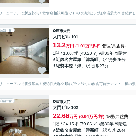
リニューアルで新規募集！飲食店相談可能です♪横の敷地には駐車場最大30台確保
店舗一部
津市
大門
大門ビル 101
13.2
万円 (1.01万円/坪)
管理/共益費-
1階 / 13.07坪 (43.23㎡) /築36年 /9階建
近鉄名古屋線
「
津新町
」駅 徒歩25分
紀勢本線
「
津
」駅 徒歩27分
リニューアルで新規募集！視認性抜群☆1階ガラス張りの飲食可能テナント！横の敷
店舗一部
津市
大門
大門ビル 102
22.66
万円 (0.94万円/坪)
管理/共益費-
1階 / 24.15坪 (79.86㎡) /築36年 /9階建
近鉄名古屋線
「
津新町
」駅 徒歩25分