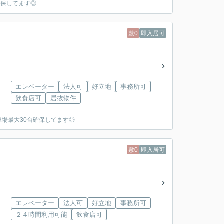
確保してます◎
敷0
即入居可
エレベーター
法人可
好立地
事務所可
飲食店可
居抜物件
場最大30台確保してます◎
敷0
即入居可
エレベーター
法人可
好立地
事務所可
２４時間利用可能
飲食店可