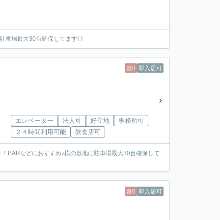
駐車場最大30台確保してます◎
敷0
即入居可
エレベーター
法人可
好立地
事務所可
２４時間利用可能
飲食店可
BARなどにおすすめ♪横の敷地に駐車場最大30台確保して
敷0
即入居可