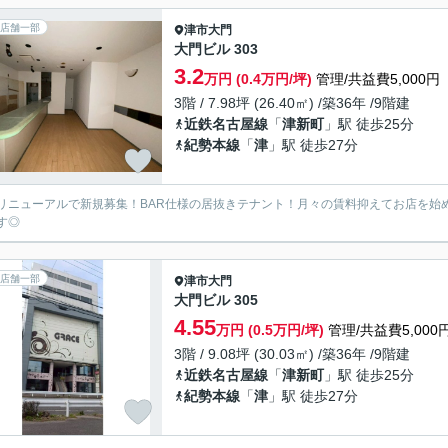
店舗一部
津市
大門
大門ビル 303
3.2
万円 (0.4万円/坪)
管理/共益費5,000円
3階 / 7.98坪 (26.40㎡) /築36年 /9階建
近鉄名古屋線
「
津新町
」駅 徒歩25分
紀勢本線
「
津
」駅 徒歩27分
リニューアルで新規募集！BAR仕様の居抜きテナント！月々の賃料抑えてお店を始め
す◎
店舗一部
津市
大門
大門ビル 305
4.55
万円 (0.5万円/坪)
管理/共益費5,000
3階 / 9.08坪 (30.03㎡) /築36年 /9階建
近鉄名古屋線
「
津新町
」駅 徒歩25分
紀勢本線
「
津
」駅 徒歩27分