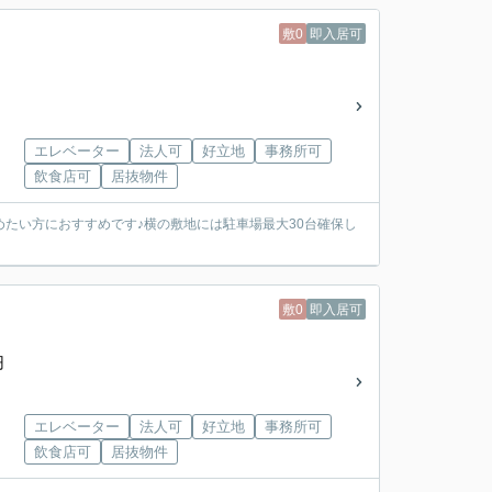
敷0
即入居可
エレベーター
法人可
好立地
事務所可
飲食店可
居抜物件
たい方におすすめです♪横の敷地には駐車場最大30台確保し
敷0
即入居可
円
エレベーター
法人可
好立地
事務所可
飲食店可
居抜物件