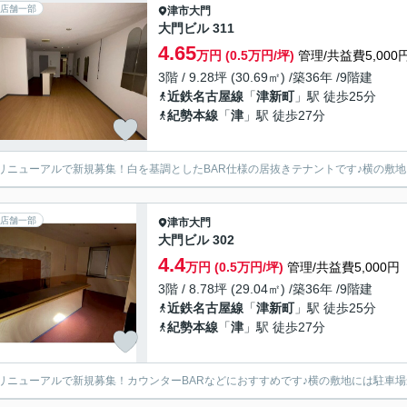
店舗一部
津市
大門
大門ビル 311
4.65
万円 (0.5万円/坪)
管理/共益費5,000
3階 / 9.28坪 (30.69㎡) /築36年 /9階建
近鉄名古屋線
「
津新町
」駅 徒歩25分
紀勢本線
「
津
」駅 徒歩27分
リニューアルで新規募集！白を基調としたBAR仕様の居抜きテナントです♪横の敷地
店舗一部
津市
大門
大門ビル 302
4.4
万円 (0.5万円/坪)
管理/共益費5,000円
3階 / 8.78坪 (29.04㎡) /築36年 /9階建
近鉄名古屋線
「
津新町
」駅 徒歩25分
紀勢本線
「
津
」駅 徒歩27分
リニューアルで新規募集！カウンターBARなどにおすすめです♪横の敷地には駐車場