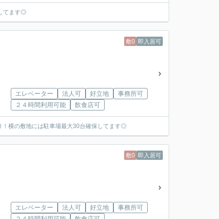
してます◎
敷0
即入居可
エレベーター
法人可
好立地
事務所可
２４時間利用可能
飲食店可
り！横の敷地には駐車場最大30台確保してます◎
敷0
即入居可
エレベーター
法人可
好立地
事務所可
２４時間利用可能
飲食店可