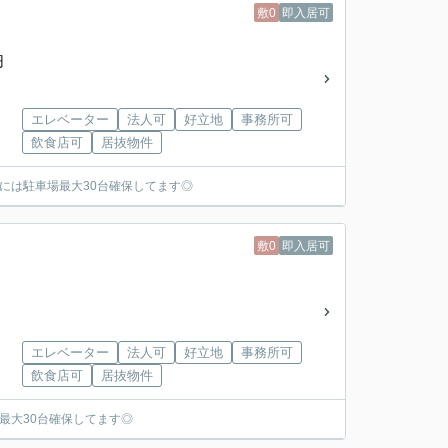
敷0
即入居可
円
エレベーター
法人可
好立地
事務所可
飲食店可
居抜物件
には駐車場最大30台確保してます◎
敷0
即入居可
エレベーター
法人可
好立地
事務所可
飲食店可
居抜物件
最大30台確保してます◎