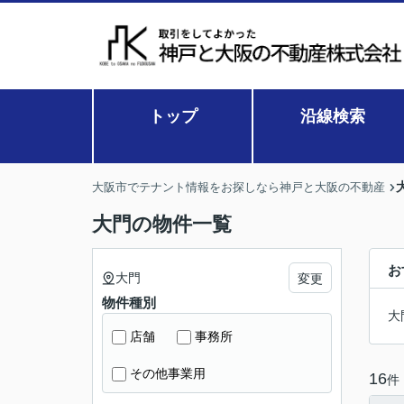
トップ
沿線検索
大阪市でテナント情報をお探しなら神戸と大阪の不動産
大門の物件一覧
お
大門
変更
物件種別
大
店舗
事務所
その他事業用
16
件