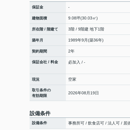
-
保証金
9.08坪(30.03㎡)
建物面積
3階 / 9階建 地下1階
所在階 / 階建て
1989年9月(築36年)
築年月
2年
契約期間
保証会社 / 料金
必加入 / -
空家
現況
取引条件の
2026年08月19日
有効期限
設備条件
設備条件
事務所可 / 飲食店可 / 法人可 / 