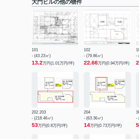
大門ビルの他の物件
101
102
1
- (43.23㎡)
- (79.86㎡)
-
13.2
22.66
2
万円(
1.01
万円/坪)
万円(
0.94
万円/坪)
202.203
204
3
- (218.46㎡)
- (63.36㎡)
-
53
14
5
万円(
0.8
万円/坪)
万円(
0.73
万円/坪)