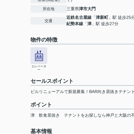
三重県
津市
大門
所在地
近鉄名古屋線
「
津新町
」駅 徒歩25
交通
紀勢本線
「
津
」駅 徒歩27分
物件の特徴
エレベータ
ー
セールスポイント
ビルリニューアルで新規募集！BAR向き居抜きテナン
ポイント
津
飲食居抜き
テナントをお探しなら神戸と大阪の
基本情報