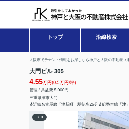
トップ
沿線検索
大阪市でテナント情報をお探しなら神戸と大阪の不動産
大門ビル 305
4.55
万円(0.5万円/坪)
管理 / 共益費 5,000円
三重県
津市
大門
近鉄名古屋線「津新町」駅徒歩25分
紀勢本線「津」
1
/
10