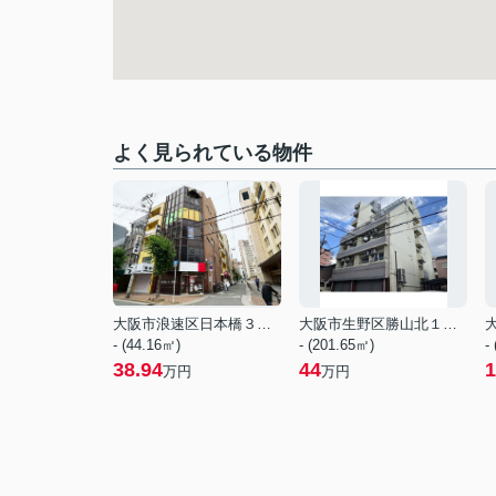
よく見られている物件
大阪市浪速区日本橋３丁目
大阪市生野区勝山北１丁目
- (44.16㎡)
- (201.65㎡)
-
38.94
44
1
万円
万円