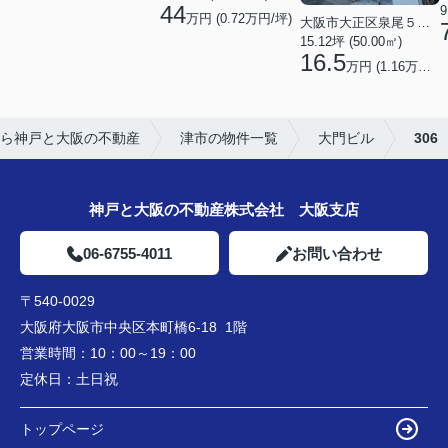
44
9
万円 (0.72万円/坪)
大阪市大正区泉尾５丁目
15.12坪 (50.00㎡)
16.5
万円 (1.16万円/坪)
ら神戸と大阪の不動産
津市の物件一覧
大門ビル
306
神戸と大阪の不動産株式会社 大阪支店
06-6755-4011
お問い合わせ
〒540-0029
大阪府大阪市中央区本町橋6-18 1階
営業時間：
10：00～19：00
定休日：
土日祝
トップページ