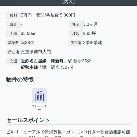
【内装】
5万円 管理/共益費 5,000円
賃料
-
3.3ヶ月
敷金
礼金
33.00㎡
9.98坪
面積
坪数
築36年
3階/9階建
築年数
所在階
三重県
津市
大門
所在地
近鉄名古屋線
「
津新町
」駅 徒歩25分
交通
紀勢本線
「
津
」駅 徒歩27分
物件の特徴
エレベータ
ー
セールスポイント
ビルリニューアルで新規募集！ガスコンロ付き☆飲食店相談可能