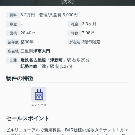
【内装】
3.2万円 管理/共益費 5,000円
賃料
-
3.3ヶ月
敷金
礼金
26.40㎡
7.98坪
面積
坪数
築36年
3階/9階建
築年数
所在階
三重県
津市
大門
所在地
近鉄名古屋線
「
津新町
」駅 徒歩25分
交通
紀勢本線
「
津
」駅 徒歩27分
物件の特徴
エレベータ
ー
セールスポイント
ビルリニューアルで新規募集！BAR仕様の居抜きテナント！月々