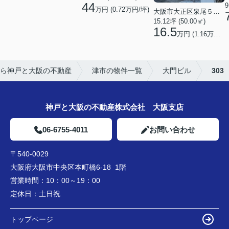
44
9
万円 (0.72万円/坪)
大阪市大正区泉尾５丁目
15.12坪 (50.00㎡)
16.5
万円 (1.16万円/坪)
ら神戸と大阪の不動産
津市の物件一覧
大門ビル
303
神戸と大阪の不動産株式会社 大阪支店
06-6755-4011
お問い合わせ
〒540-0029
大阪府大阪市中央区本町橋6-18 1階
営業時間：
10：00～19：00
定休日：
土日祝
トップページ