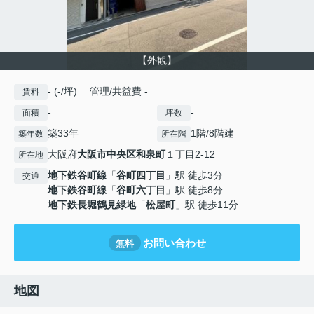
【外観】
- (-/坪) 管理/共益費 -
賃料
-
-
面積
坪数
築33年
1階/8階建
築年数
所在階
大阪府
大阪市中央区
和泉町
１丁目2-12
所在地
地下鉄谷町線
「
谷町四丁目
」駅 徒歩3分
交通
地下鉄谷町線
「
谷町六丁目
」駅 徒歩8分
地下鉄長堀鶴見緑地
「
松屋町
」駅 徒歩11分
お問い合わせ
無料
地図