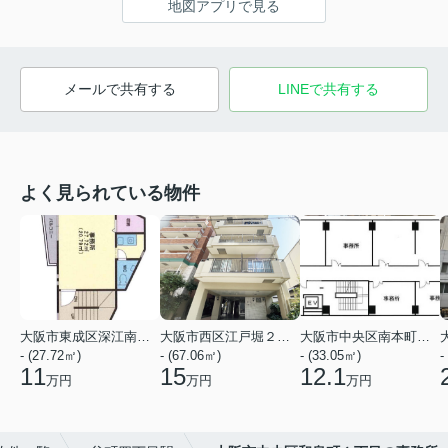
地図アプリで見る
メールで共有する
LINEで共有する
よく見られている物件
大阪市東成区深江南３丁目
大阪市西区江戸堀２丁目
大阪市中央区南本町２丁目
- (27.72㎡)
- (67.06㎡)
- (33.05㎡)
-
11
15
12.1
万円
万円
万円