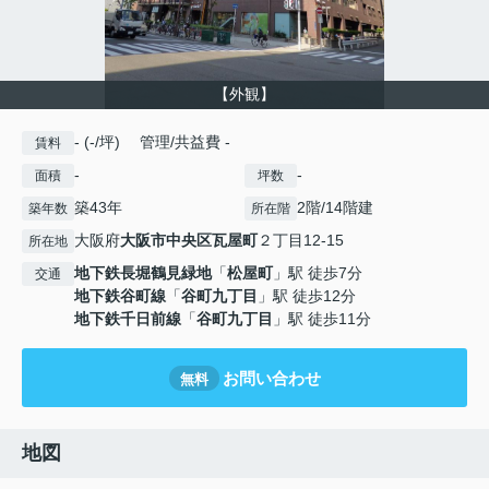
【外観】
- (-/坪) 管理/共益費 -
賃料
-
-
面積
坪数
築43年
2階/14階建
築年数
所在階
大阪府
大阪市中央区
瓦屋町
２丁目12-15
所在地
地下鉄長堀鶴見緑地
「
松屋町
」駅 徒歩7分
交通
地下鉄谷町線
「
谷町九丁目
」駅 徒歩12分
地下鉄千日前線
「
谷町九丁目
」駅 徒歩11分
お問い合わせ
無料
地図