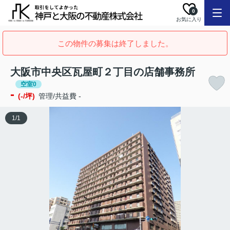
0
お気に入り
この物件の募集は終了しました。
大阪市中央区瓦屋町２丁目の店舗事務所
空室0
-
(-/坪)
管理/共益費 -
1
/
1