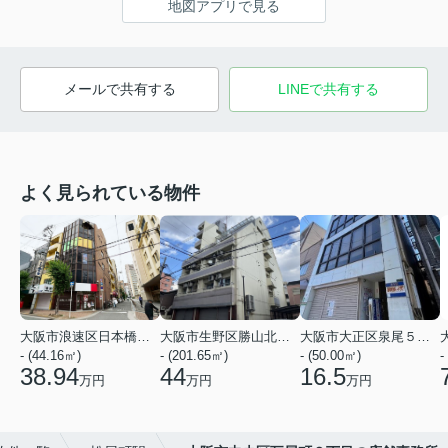
地図アプリで見る
メールで共有する
LINEで共有する
よく見られている物件
大阪市浪速区日本橋３丁目
大阪市生野区勝山北１丁目
大阪市大正区泉尾５丁目
- (44.16㎡)
- (201.65㎡)
- (50.00㎡)
-
38.94
44
16.5
万円
万円
万円