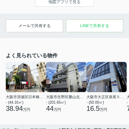
地図アプリで見る
メールで共有する
LINEで共有する
よく見られている物件
大阪市浪速区日本橋３丁目
大阪市生野区勝山北１丁目
大阪市大正区泉尾５丁目
- (44.16㎡)
- (201.65㎡)
- (50.00㎡)
-
38.94
44
16.5
万円
万円
万円