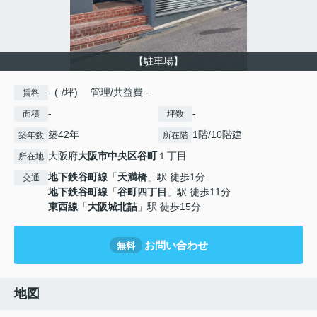
【駐車場】
- (-/坪) 管理/共益費 -
賃料
-
-
面積
坪数
築42年
1階/10階建
築年数
所在階
大阪府
大阪市中央区
谷町
１丁目
所在地
地下鉄谷町線
「
天満橋
」駅 徒歩1分
交通
地下鉄谷町線
「
谷町四丁目
」駅 徒歩11分
東西線
「
大阪城北詰
」駅 徒歩15分
お問い合わせ
無料
地図