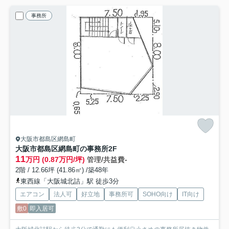
事務所
大阪市都島区網島町
大阪市都島区網島町の事務所
2F
11
万円 (0.87万円/坪)
管理/共益費-
2階 / 12.66坪 (41.86㎡) /築48年
東西線「大阪城北詰」駅 徒歩3分
エアコン
法人可
好立地
事務所可
SOHO向け
IT向け
敷0
即入居可