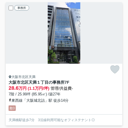
事務所
大阪市北区天満
大阪市北区天満１丁目の事務所
7F
28.6
万円 (1.1万円/坪)
管理/共益費-
7階 / 25.99坪 (85.95㎡) /築27年
東西線「大阪城北詰」駅 徒歩14分
敷0
天満橋駅徒歩7分 3沿線利用可能なオフィステナント◎