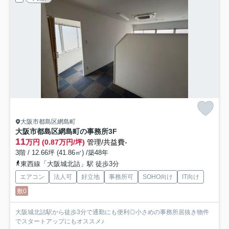
大阪市都島区網島町
大阪市都島区網島町の事務所
3F
11
万円 (0.87万円/坪)
管理/共益費-
3階 / 12.66坪 (41.86㎡) /築48年
東西線「大阪城北詰」駅 徒歩3分
エアコン
法人可
好立地
事務所可
SOHO向け
IT向け
敷0
大阪城北詰駅から徒歩3分で通勤にも便利◎小さめの事務所居抜き物件
でスタートアップにもオススメ♪