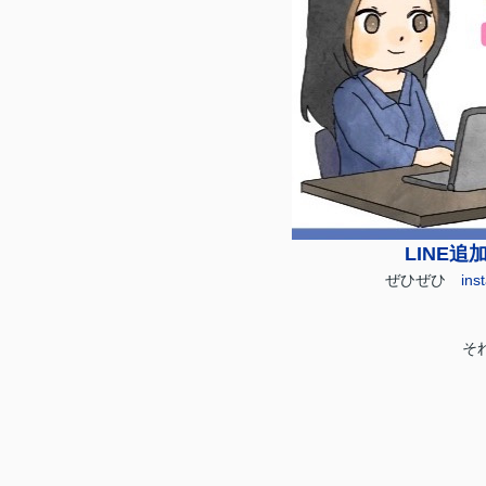
LINE追
ぜひぜひ
ins
そ