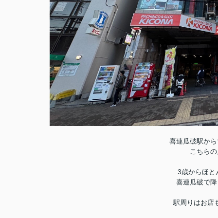
喜連瓜破駅から
こちらの
3歳からほと
喜連瓜破で降
駅周りはお店