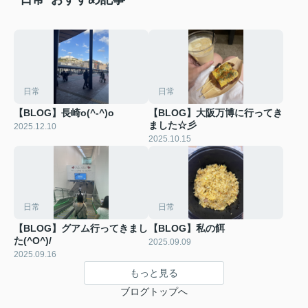
日常
日常
【BLOG】長崎o(^-^)o
【BLOG】大阪万博に行ってき
ました☆彡
2025.12.10
2025.10.15
日常
日常
【BLOG】グアム行ってきまし
【BLOG】私の餌
た(^O^)/
2025.09.09
2025.09.16
もっと見る
ブログトップへ