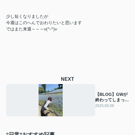
少し短くなりましたが
今週はこのへんでおわりたいと思います
ではまた来週～～～v(^-^)v
NEXT
【BLOG】GWが
終わってしまっ
た…(´;ω;｀)
2025.05.09
”日常”おすすめ記事