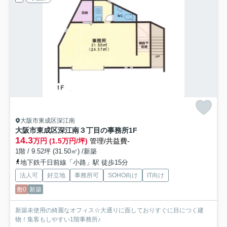
大阪市東成区深江南
大阪市東成区深江南３丁目の事務所
1F
14.3
万円 (1.5万円/坪)
管理/共益費-
1階 / 9.52坪 (31.50㎡) /新築
地下鉄千日前線「小路」駅 徒歩15分
法人可
好立地
事務所可
SOHO向け
IT向け
敷0
新築
新築未使用の綺麗なオフィス☆大通りに面しておりすぐに目につく建
物！集客もしやすい1階事務所♪