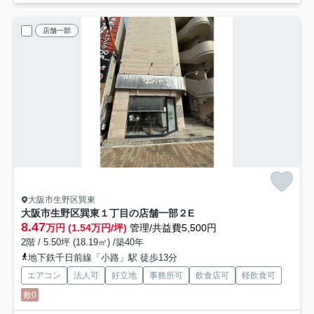
店舗一部
大阪市生野区巽東
大阪市生野区巽東１丁目の店舗一部
２E
8.47
万円 (1.54万円/坪)
管理/共益費5,500円
2階 / 5.50坪 (18.19㎡) /築40年
地下鉄千日前線「小路」駅 徒歩13分
エアコン
法人可
好立地
事務所可
飲食店可
軽飲食可
敷0