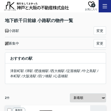
0
お気に入り
地下鉄千日前線 小路駅の物件一覧
小路駅
変更
募集中
変更
おすすめの駅
津新町駅
/
津駅
/
肥後橋駅
/
西大橋駅
/
淀屋橋駅
/
中之島駅
/
本町駅
/
大阪港駅
/
四ツ橋駅
/
心斎橋駅
2
件
事務所