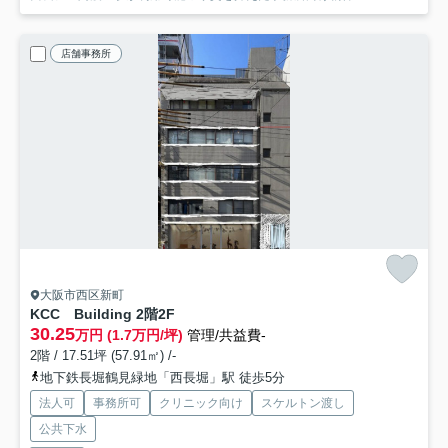
店舗事務所
大阪市西区新町
KCC Building 2階
2F
30.25
万円 (1.7万円/坪)
管理/共益費-
2階 / 17.51坪 (57.91㎡) /-
地下鉄長堀鶴見緑地「西長堀」駅 徒歩5分
法人可
事務所可
クリニック向け
スケルトン渡し
公共下水