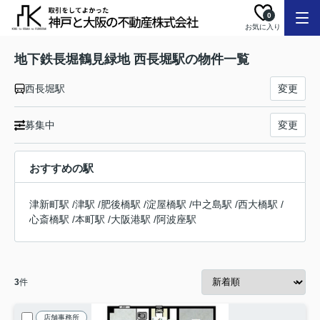
0
お気に入り
地下鉄長堀鶴見緑地 西長堀駅の物件一覧
西長堀駅
変更
募集中
変更
おすすめの駅
津新町駅
/
津駅
/
肥後橋駅
/
淀屋橋駅
/
中之島駅
/
西大橋駅
/
心斎橋駅
/
本町駅
/
大阪港駅
/
阿波座駅
3
件
店舗事務所