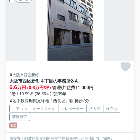
大阪市西区新町
大阪市西区新町４丁目の事務所
2-A
6.6
万円 (0.6万円/坪)
管理/共益費11,000円
2階 / 10.99坪 (36.36㎡) /築39年
地下鉄長堀鶴見緑地「西長堀」駅 徒歩7分
エアコン
オートロック
エレベーター
法人可
好立地
事務所可
礼0
西長堀・阿波座駅が利用可能◎家賃を抑えた事務所向け物件♪