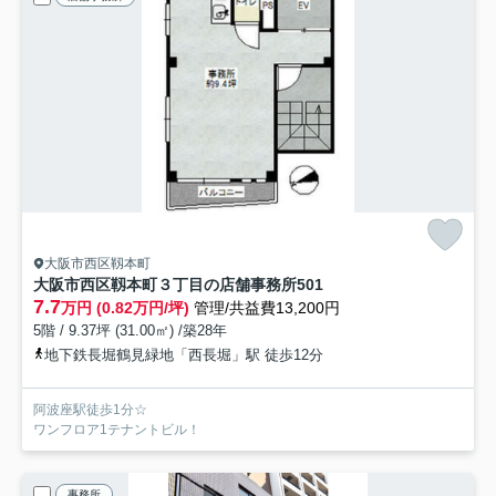
大阪市西区靱本町
大阪市西区靱本町３丁目の店舗事務所
501
7.7
万円 (0.82万円/坪)
管理/共益費13,200円
5階 / 9.37坪 (31.00㎡) /築28年
地下鉄長堀鶴見緑地「西長堀」駅 徒歩12分
阿波座駅徒歩1分☆
ワンフロア1テナントビル！
事務所