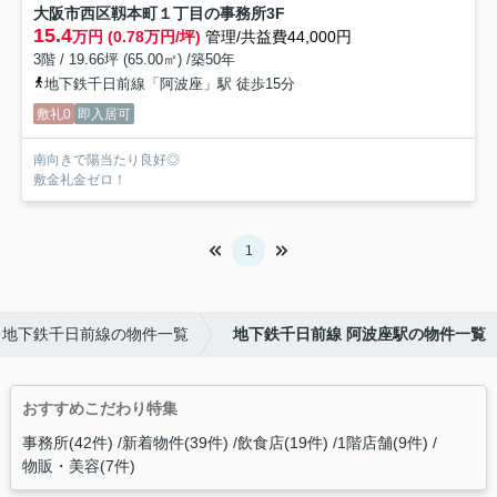
大阪市西区靱本町１丁目の事務所
3F
15.4
万円 (0.78万円/坪)
管理/共益費44,000円
3階 / 19.66坪 (65.00㎡) /築50年
地下鉄千日前線「阿波座」駅 徒歩15分
敷礼0
即入居可
南向きで陽当たり良好◎
敷金礼金ゼロ！
1
地下鉄千日前線の物件一覧
地下鉄千日前線 阿波座駅の物件一覧
おすすめこだわり特集
事務所(42件)
新着物件(39件)
飲食店(19件)
1階店舗(9件)
物販・美容(7件)