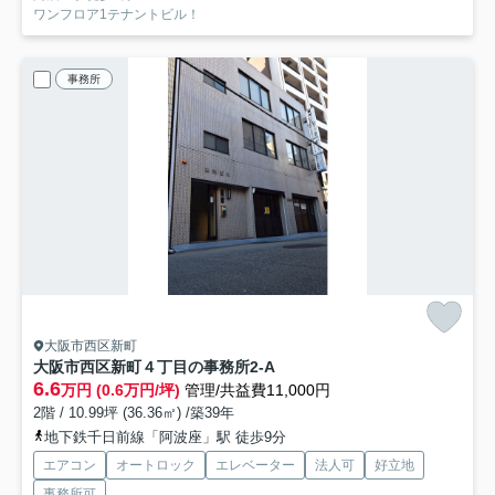
ワンフロア1テナントビル！
事務所
大阪市西区新町
大阪市西区新町４丁目の事務所
2-A
6.6
万円 (0.6万円/坪)
管理/共益費11,000円
2階 / 10.99坪 (36.36㎡) /築39年
地下鉄千日前線「阿波座」駅 徒歩9分
エアコン
オートロック
エレベーター
法人可
好立地
事務所可