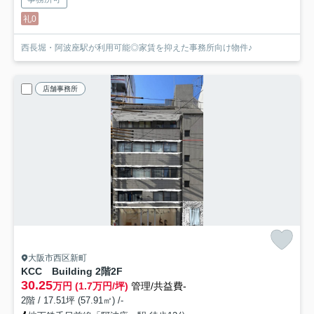
礼0
西長堀・阿波座駅が利用可能◎家賃を抑えた事務所向け物件♪
店舗事務所
大阪市西区新町
KCC Building 2階
2F
30.25
万円 (1.7万円/坪)
管理/共益費-
2階 / 17.51坪 (57.91㎡) /-