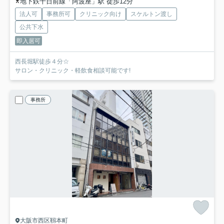
地下鉄千日前線「阿波座」駅 徒歩12分
法人可
事務所可
クリニック向け
スケルトン渡し
公共下水
即入居可
西長堀駅徒歩４分☆
サロン・クリニック・軽飲食相談可能です!
事務所
大阪市西区靱本町