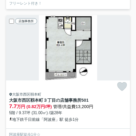
フリーレント付き！
店舗事務所
大阪市西区靱本町
大阪市西区靱本町３丁目の店舗事務所
501
7.7
万円 (0.82万円/坪)
管理/共益費13,200円
5階 / 9.37坪 (31.00㎡) /築28年
地下鉄千日前線「阿波座」駅 徒歩1分
阿波座駅徒歩1分☆