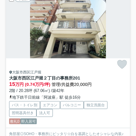
大阪市西区江戸堀
大阪市西区江戸堀２丁目の事務所
201
15
万円 (0.74万円/坪)
管理/共益費20,000円
2階 / 20.28坪 (67.06㎡) /築42年
地下鉄千日前線「阿波座」駅 徒歩16分
バス・トイレ別
エアコン
バルコニー
独立洗面台
照明器具付き
法人可
敷礼0
即入居可
角部屋◎SOHO・事務所にピッタリ☆白を基調としたオシャレな内装♪