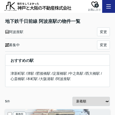
0
お気に入り
地下鉄千日前線 阿波座駅の物件一覧
阿波座駅
変更
募集中
変更
おすすめの駅
津新町駅
/
津駅
/
肥後橋駅
/
淀屋橋駅
/
中之島駅
/
西大橋駅
/
心斎橋駅
/
本町駅
/
大阪港駅
/
阿波座駅
5
件
事務所