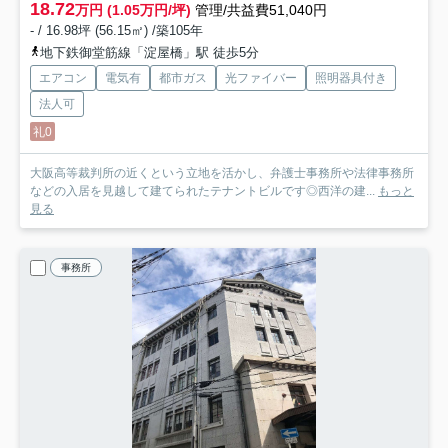
18.72
万円 (1.05万円/坪)
管理/共益費51,040円
- / 16.98坪 (56.15㎡) /築105年
地下鉄御堂筋線「淀屋橋」駅 徒歩5分
エアコン
電気有
都市ガス
光ファイバー
照明器具付き
法人可
礼0
大阪高等裁判所の近くという立地を活かし、弁護士事務所や法律事務所
などの入居を見越して建てられたテナントビルです◎西洋の建...
もっと
見る
事務所