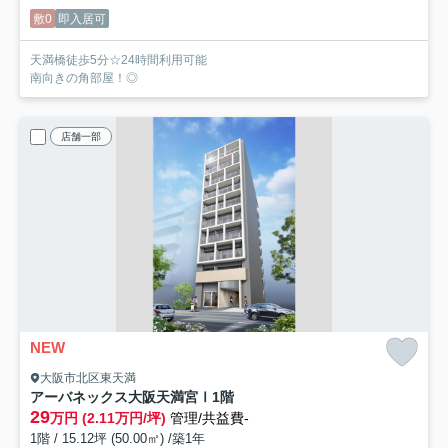
敷0
即入居可
天満橋徒歩5分☆24時間利用可能
南向きの角部屋！◎
店舗一部
NEW
大阪市北区東天満
アーバネックス大阪天満宮Ⅰ
1階
29
万円 (2.11万円/坪)
管理/共益費-
1階 / 15.12坪 (50.00㎡) /築1年