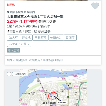
NEW
大阪市城東区今福西
大阪市城東区今福西１丁目の店舗一部
22
万円 (1.1万円/坪)
管理/共益費-
1階 / 20.07坪 (66.36㎡) /築75年
京阪本線「野江」駅 徒歩15分
法人可
好立地
事務所可
物販向け
路面店
スケルトン渡し
即入居可
城東市場隣接の1階路面店☆業種相談可能◎
店舗事務所