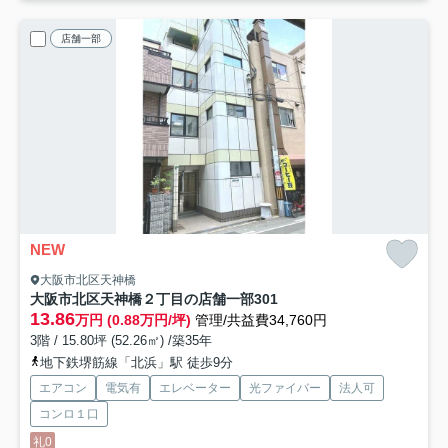
店舗一部
NEW
大阪市北区天神橋
大阪市北区天神橋２丁目の店舗一部
301
13.86
万円 (0.88万円/坪)
管理/共益費34,760円
3階 / 15.80坪 (52.26㎡) /築35年
地下鉄堺筋線「北浜」駅 徒歩9分
エアコン
電気有
エレベーター
光ファイバー
法人可
コンロ１口
礼0