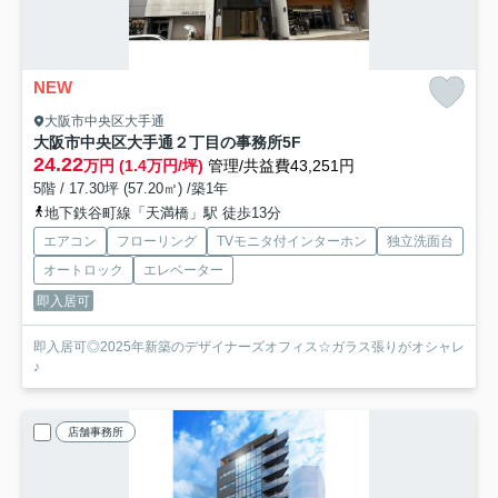
NEW
大阪市中央区大手通
大阪市中央区大手通２丁目の事務所
5F
24.22
万円 (1.4万円/坪)
管理/共益費43,251円
5階 / 17.30坪 (57.20㎡) /築1年
地下鉄谷町線「天満橋」駅 徒歩13分
エアコン
フローリング
TVモニタ付インターホン
独立洗面台
オートロック
エレベーター
即入居可
即入居可◎2025年新築のデザイナーズオフィス☆ガラス張りがオシャレ
♪
店舗事務所