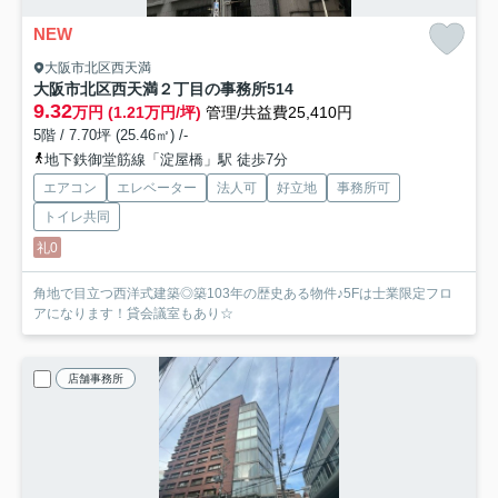
NEW
大阪市北区西天満
大阪市北区西天満２丁目の事務所
514
9.32
万円 (1.21万円/坪)
管理/共益費25,410円
5階 / 7.70坪 (25.46㎡) /-
地下鉄御堂筋線「淀屋橋」駅 徒歩7分
エアコン
エレベーター
法人可
好立地
事務所可
トイレ共同
礼0
角地で目立つ西洋式建築◎築103年の歴史ある物件♪5Fは士業限定フロ
アになります！貸会議室もあり☆
店舗事務所