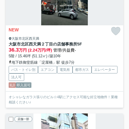
NEW
大阪市北区西天満
大阪市北区西天満２丁目の店舗事務所
5F
36.3
万円 (2.24万円/坪)
管理/共益費-
5階 / 15.46坪 (51.12㎡) /築10年
地下鉄御堂筋線「淀屋橋」駅 徒歩7分
バス・トイレ別
エアコン
電気有
都市ガス
エレベーター
法人可
礼0
即入居可
オシャレなガラス張りのビル☆4駅にアクセス可能な好立地物件！業種
相談ください♪
店舗一部