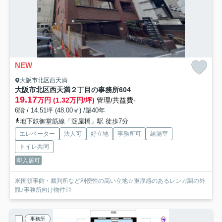
NEW
大阪市北区西天満
大阪市北区西天満２丁目の事務所
604
19.17
万円 (1.32万円/坪)
管理/共益費-
6階 / 14.51坪 (48.00㎡) /築40年
地下鉄御堂筋線「淀屋橋」駅 徒歩7分
エレベーター
法人可
好立地
事務所可
給湯室
トイレ共同
即入居可
米国領事館・裁判所など利便性の高い立地☆重厚感のあるレンガ調の外
観♪事務所向け物件◎
事務所