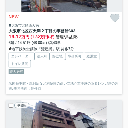
NEW
大阪市北区西天満
大阪市北区西天満２丁目の事務所
603
19.17
万円 (1.32万円/坪)
管理/共益費-
6階 / 14.51坪 (48.00㎡) /築40年
地下鉄御堂筋線「淀屋橋」駅 徒歩7分
エレベーター
法人可
好立地
事務所可
給湯室
トイレ共同
即入居可
米国領事館・裁判所など利便性の高い立地☆重厚感のあるレンガ調の外
観♪事務所向け物件◎
事務所