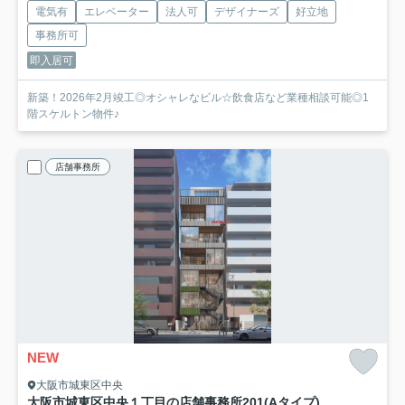
電気有
エレベーター
法人可
デザイナーズ
好立地
事務所可
即入居可
新築！2026年2月竣工◎オシャレなビル☆飲食店など業種相談可能◎1
階スケルトン物件♪
店舗事務所
NEW
大阪市城東区中央
大阪市城東区中央１丁目の店舗事務所
201(Aタイプ)