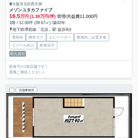
大阪市北区西天満
メゾンユタカファイブ
16.5
万円 (1.38万円/坪)
管理/共益費11,000円
1階 / 12.00坪 (39.67㎡) /築42年
地下鉄堺筋線「北浜」駅 徒歩8分
電気有
都市ガス
エレベーター
敷地内ごみ置き場
スクール向け
飲食店可
即入居可
飲食可の1階店舗です！
業種ご相談ください♪
店舗事務所