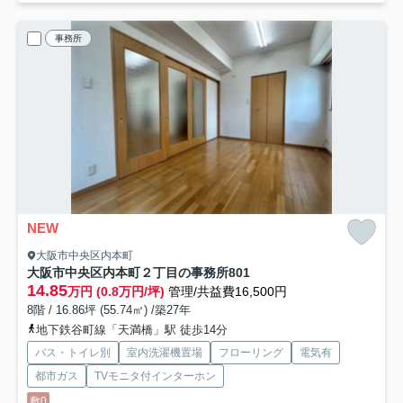
事務所
NEW
大阪市中央区内本町
大阪市中央区内本町２丁目の事務所
801
14.85
万円 (0.8万円/坪)
管理/共益費16,500円
8階 / 16.86坪 (55.74㎡) /築27年
地下鉄谷町線「天満橋」駅 徒歩14分
バス・トイレ別
室内洗濯機置場
フローリング
電気有
都市ガス
TVモニタ付インターホン
敷0