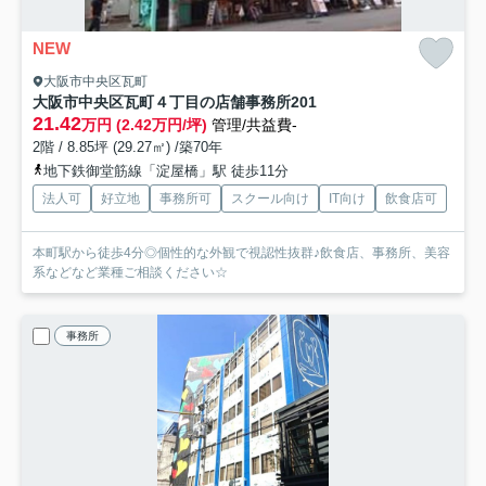
NEW
大阪市中央区瓦町
大阪市中央区瓦町４丁目の店舗事務所
201
21.42
万円 (2.42万円/坪)
管理/共益費-
2階 / 8.85坪 (29.27㎡) /築70年
地下鉄御堂筋線「淀屋橋」駅 徒歩11分
法人可
好立地
事務所可
スクール向け
IT向け
飲食店可
本町駅から徒歩4分◎個性的な外観で視認性抜群♪飲食店、事務所、美容
系などなど業種ご相談ください☆
事務所