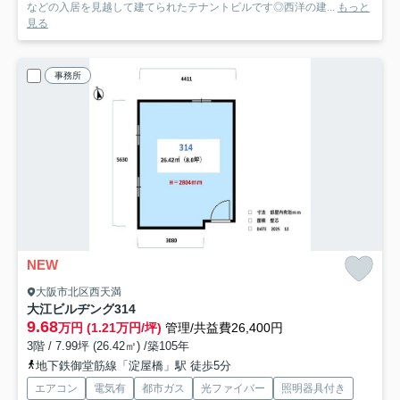
などの入居を見越して建てられたテナントビルです◎西洋の建...
もっと
見る
事務所
NEW
大阪市北区西天満
大江ビルヂング
314
9.68
万円 (1.21万円/坪)
管理/共益費26,400円
3階 / 7.99坪 (26.42㎡) /築105年
地下鉄御堂筋線「淀屋橋」駅 徒歩5分
エアコン
電気有
都市ガス
光ファイバー
照明器具付き