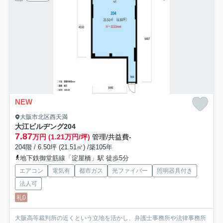
NEW
大阪市北区西天満
大江ビルヂング
204
7.87
万円 (1.21万円/坪)
管理/共益費-
204階 / 6.50坪 (21.51㎡) /築105年
地下鉄御堂筋線「淀屋橋」駅 徒歩5分
エアコン
電気有
都市ガス
光ファイバー
照明器具付き
法人可
礼0
大阪高等裁判所の近くという立地を活かし、弁護士事務所や法律事務所