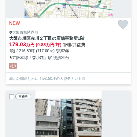
NEW
大阪市旭区赤川
大阪市旭区赤川２丁目の店舗事務所
1階
179.03
万円 (0.83万円/坪)
管理/共益費-
1階 / 216.89坪 (717.00㎡) /築62年
京阪本線「森小路」駅 徒歩29分
礼0
城北公園通り沿い！約150坪の大型テナント◎
事務所