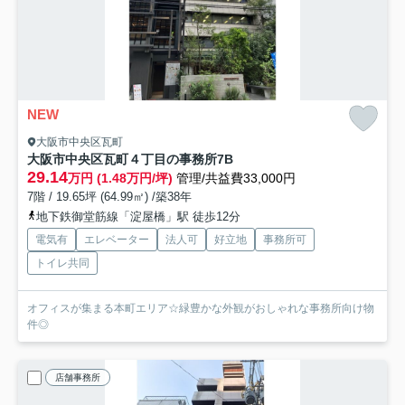
NEW
大阪市中央区瓦町
大阪市中央区瓦町４丁目の事務所
7B
29.14
万円 (1.48万円/坪)
管理/共益費33,000円
7階 / 19.65坪 (64.99㎡) /築38年
地下鉄御堂筋線「淀屋橋」駅 徒歩12分
電気有
エレベーター
法人可
好立地
事務所可
トイレ共同
オフィスが集まる本町エリア☆緑豊かな外観がおしゃれな事務所向け物
件◎
店舗事務所