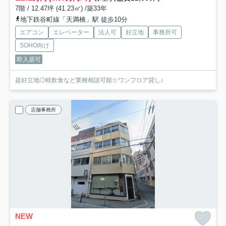
7階 / 12.47坪 (41.23㎡) /築33年
地下鉄谷町線「天満橋」駅 徒歩10分
エアコン
エレベーター
法人可
好立地
事務所可
SOHO向け
即入居可
超好立地◎軽飲食など業種相談可能☆ワンフロア貸し♪
店舗事務所
NEW