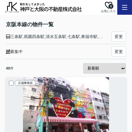
0
お気に入り
京阪本線の物件一覧
三条駅,祇園四条駅,清水五条駅,七条駅,東福寺駅,鳥羽街道駅,伏見稲荷駅,龍谷大前深草駅,藤森駅,墨染駅,近鉄丹波橋駅,伏見桃山駅,中書島駅,淀駅,石清水八幡宮駅,橋本駅,樟葉駅,牧野駅,御殿山駅,枚方市駅,枚方公園駅,光善寺駅,香里園駅,寝屋川市駅,萱島駅,大和田駅,古川橋駅,門真市駅,西三荘駅,守口市駅,土居駅,滝井駅,千林駅,森小路駅,関目成育駅,ＪＲ野江駅,京橋駅,天満橋駅,北浜駅,淀屋橋駅
変更
募集中
変更
40
件
店舗事務所