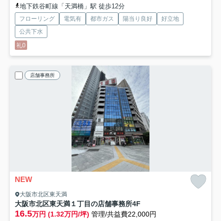
地下鉄谷町線「天満橋」駅 徒歩12分
フローリング
電気有
都市ガス
陽当り良好
好立地
公共下水
礼0
店舗事務所
NEW
大阪市北区東天満
大阪市北区東天満１丁目の店舗事務所
4F
16.5
万円 (1.32万円/坪)
管理/共益費22,000円