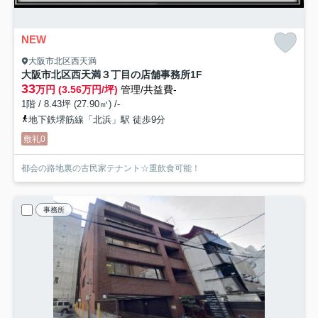
NEW
大阪市北区西天満
大阪市北区西天満３丁目の店舗事務所
1F
33
万円 (3.56万円/坪)
管理/共益費-
1階 / 8.43坪 (27.90㎡) /-
地下鉄堺筋線「北浜」駅 徒歩9分
敷礼0
都会の路地裏の古民家テナント☆重飲食可能！
事務所