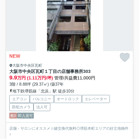
NEW
大阪市中央区瓦町
大阪市中央区瓦町１丁目の店舗事務所
303
9.9
万円 (1.11万円/坪)
管理/共益費11,000円
3階 / 8.88坪 (29.37㎡) /築37年
地下鉄堺筋線「北浜」駅 徒歩10分
エアコン
バルコニー
オートロック
エレベーター
防犯カメラ
法人可
敷0
即入居可
店舗・サロンにオススメ☆鍵交換代無料◎堺筋本町エリアの好立地物件
♪