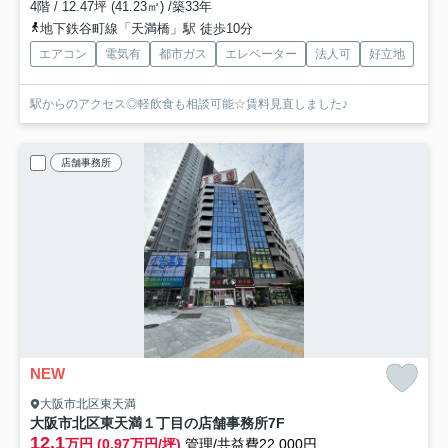
4階 / 12.47坪 (41.23㎡) /築33年
地下鉄谷町線「天満橋」駅 徒歩10分
エアコン
電気有
都市ガス
エレベーター
法人可
好立地
駅からのアクセス◎軽飲食も相談可能☆賃料見直しました♪
店舗事務所
NEW
大阪市北区東天満
大阪市北区東天満１丁目の店舗事務所
7F
12.1
万円 (0.97万円/坪)
管理/共益費22,000円