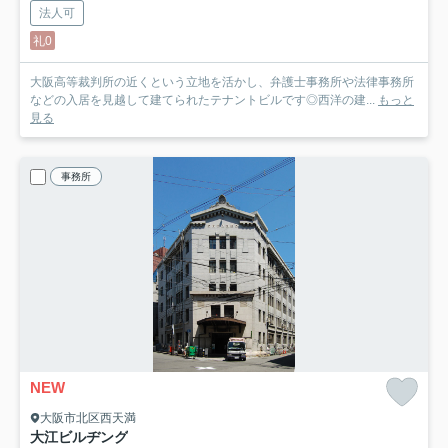
法人可
礼0
大阪高等裁判所の近くという立地を活かし、弁護士事務所や法律事務所
などの入居を見越して建てられたテナントビルです◎西洋の建...
もっと
見る
事務所
NEW
大阪市北区西天満
大江ビルヂング