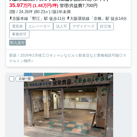
35.97
万円 (1.48万円/坪)
管理/共益費7,700円
2階 / 24.26坪 (80.23㎡) /築1年未満
京阪本線「野江」駅 徒歩11分
大阪環状線「京橋」駅 徒歩14分
電気有
エレベーター
法人可
デザイナーズ
好立地
事務所可
即入居可
新築！2026年2月竣工◎オシャレなビル☆飲食店など業種相談可能◎ス
ケルトン物件♪
店舗一部