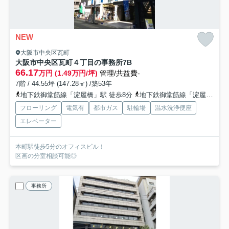
NEW
大阪市中央区瓦町
大阪市中央区瓦町４丁目の事務所
7B
66.17
万円 (1.49万円/坪)
管理/共益費-
7階 / 44.55坪 (147.28㎡) /築53年
地下鉄御堂筋線「淀屋橋」駅 徒歩8分
地下鉄御堂筋線「淀屋橋」駅 徒歩11分
フローリング
電気有
都市ガス
駐輪場
温水洗浄便座
エレベーター
本町駅徒歩5分のオフィスビル！
区画の分室相談可能◎
事務所