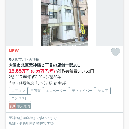
NEW
大阪市北区天神橋
大阪市北区天神橋２丁目の店舗一部
201
15.65
万円 (0.99万円/坪)
管理/共益費34,760円
2階 / 15.80坪 (52.26㎡) /築35年
地下鉄堺筋線「北浜」駅 徒歩9分
エアコン
電気有
エレベーター
光ファイバー
法人可
コンロ１口
礼0
即入居可
天神橋筋商店街まで歩いてすぐ♪
店舗・事務所向き物件です◎