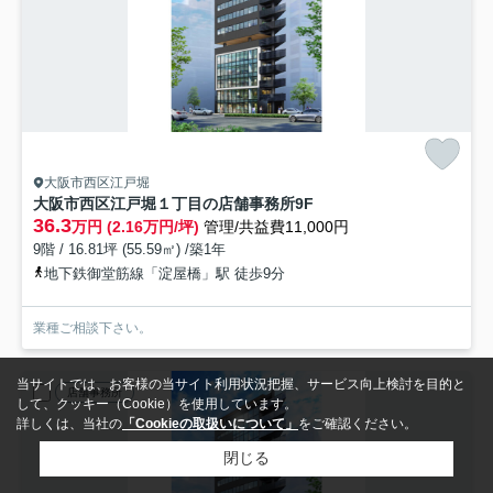
大阪市西区江戸堀
大阪市西区江戸堀１丁目の店舗事務所
9F
36.3
万円 (2.16万円/坪)
管理/共益費11,000円
9階 / 16.81坪 (55.59㎡) /築1年
地下鉄御堂筋線「淀屋橋」駅 徒歩9分
業種ご相談下さい。
当サイトでは、お客様の当サイト利用状況把握、サービス向上検討を目的と
店舗事務所
して、クッキー（Cookie）を使用しています。
詳しくは、当社の
「Cookieの取扱いについて」
をご確認ください。
閉じる