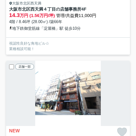
大阪市北区西天満
大阪市北区西天満４丁目の店舗事務所
4F
14.3
万円 (1.56万円/坪)
管理/共益費11,000円
4階 / 8.46坪 (28.00㎡) /築66年
地下鉄御堂筋線「淀屋橋」駅 徒歩10分
視認性良好な角地ビル☆
業種相談可能！
店舗一部
NEW